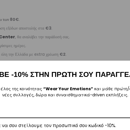
ω των 80€
.
έωση εξόδων αποστολής στα
€3
.
 Center
, θα αναλάβει την παράδοσή σας.
γάσιμες ημέρες.
ε όλη την Ελλάδα με extra χρέωση
€2
.
ΒΕ -10% ΣΤΗΝ ΠΡΩΤΗ ΣΟΥ ΠΑΡΑΓΓΕ
, θα αναλάβει την παράδοσή σας.
μέλος της κοινότητας
“Wear Your Emotions”
και μάθε πρώτη/
νέες συλλογές, δώρα και συναισθηματικά-driven εκπλήξεις.
γάσιμες ημέρες.
5
.
ναλάβει την παράδοσή σας.