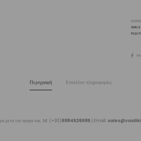
ΚΩΔΙΚ
GIRLS
PLEAT
SHARE
FA
Περιγραφή
Επιπλέον πληροφορίες
ρα μετά την αγορά σας. M: (+30)
6984526595
| Email:
sales@vasili