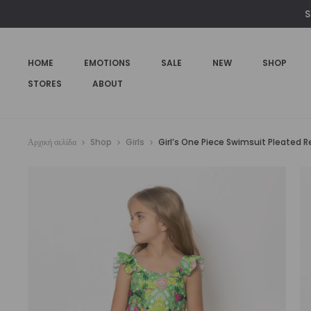
€75,00.
είναι:
S
€49,00.
HOME
EMOTIONS
SALE
NEW
SHOP
STORES
ABOUT
Αρχική σελίδα
Shop
Girls
Girl’s One Piece Swimsuit Pleated R