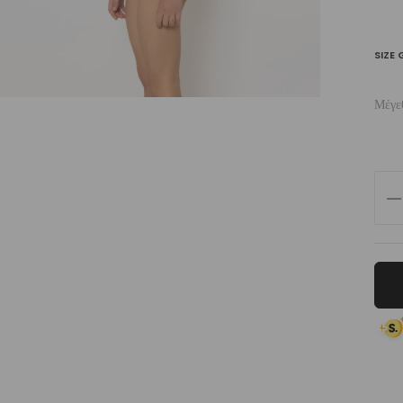
SIZE 
Μέγε
Girl
On
Pie
Swi
Ple
Rev
ποσ