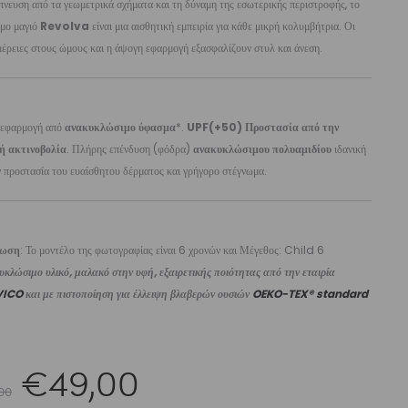
νευση από τα γεωμετρικά σχήματα και τη δύναμη της εσωτερικής περιστροφής, το
μο μαγιό
Revolva
είναι μια αισθητική εμπειρία για κάθε μικρή κολυμβήτρια. Οι
έρειες στους ώμους και η άψογη εφαρμογή εξασφαλίζουν στυλ και άνεση.
 εφαρμογή από
ανακυκλώσιμο ύφασμα
*.
UPF(+50) Προστασία από την
ή ακτινοβολία
. Πλήρης επένδυση (φόδρα)
ανακυκλώσιμου πολυαμιδίου
ιδανική
ν προστασία του ευαίσθητου δέρματος και γρήγορο στέγνωμα.
ίωση
: Το μοντέλο της φωτογραφίας είναι 6 χρονών και Μέγεθος: Child 6
κλώσιμο υλικό, μαλακό στην υφή, εξαιρετικής ποιότητας από την εταιρία
VICO
και με πιστοποίηση για έλλειψη βλαβερών ουσιών
OEKO-TEX® standard
Original
Η
€
49,00
00