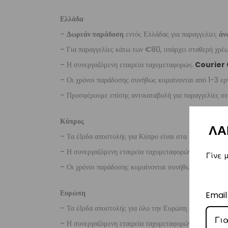
Ελλάδα
–
Δωρεάν παράδοση
εντός Ελλάδας για παραγγελίες
άν
– Για παραγγελίες κάτω των €80, υπάρχει σταθερή χρ
– Η συνεργαζόμενη εταιρεία ταχυμεταφορών,
Courier
– Οι χρόνοι παράδοσης συνήθως κυμαίνονται από 1-3 ερ
– Προσφέρουμε επίσης αντικαταβολή για παραγγελίες σ
Κύπρος
ΛΑ
– Τα έξοδα αποστολής για Κύπρο είναι στα
€16
.
– Η συνεργαζόμενη εταιρεία ταχυμεταφορών,
Aramex
Γίνε 
– Οι χρόνοι παράδοσης κυμαίνονται συνήθως από 2-7 ερ
Ευρώπη
Email
– Τα έξοδα αποστολής για όλο την Ευρώπη είναι στα
€2
– Η συνεργαζόμενη εταιρεία ταχυμεταφορών,
DHL
, θα α