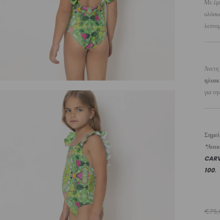
Με έμπ
ολόσω
λεπτομ
Άνετη
ηλιακ
για τη
Σημε
*Ανακυ
CAR
100
.
€
75,