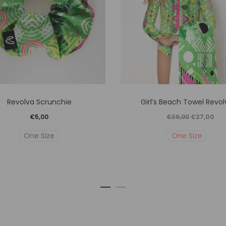
Αυτό
Αυτό
Revolva Scrunchie
Girl’s Beach Towel Revol
το
το
Original
Η
€
5,00
€
39,00
€
27,00
προϊόν
προϊόν
price
τρέ
One Size
One Size
έχει
έχει
was:
τιμ
πολλαπλές
πολλαπλ
€39,00.
είναι
παραλλαγές.
παραλλα
€27
Οι
Οι
επιλογές
επιλογέ
μπορούν
μπορού