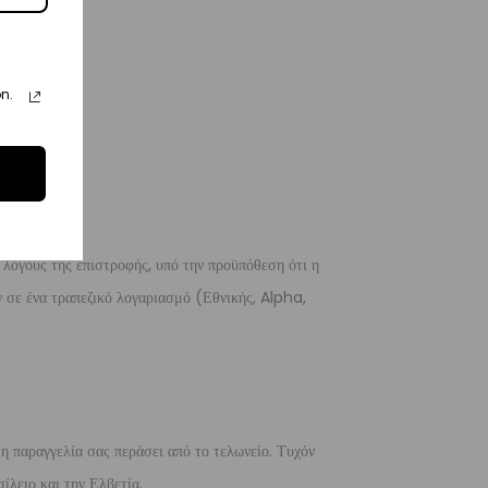
n.
 λόγους της επιστροφής, υπό την προϋπόθεση ότι η
 σε ένα τραπεζικό λογαριασμό (Εθνικής, Alpha,
 η παραγγελία σας περάσει από το τελωνείο. Τυχόν
ίλειο και την Ελβετία.