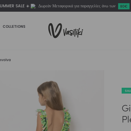
UMMER SALE ☀️
Δωρεάν Μεταφορικά για παραγγελίες άνω των
Revolva
80€
ποσότητα
COLLETIONS
evolva
SAL
Gi
Pl