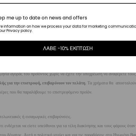
γάσιμες ημέρες.
ep me up to date on news and offers
re information on how we process your data for marketing communicatio
ι στα
ur Privacy policy.
€35
.
ναλάβει την παράδοσή σας.
ΛΑΒΕ -10% ΕΚΠΤΩΣΗ
ργάσιμες ημέρες.
μηνία αγοράς του προϊόντος χωρίς να έχετε την υποχρέωση να αναφέρετε τους
λής για την επιστροφή, επιβαρύνουν τον πελάτη
. Τα χρήματα θα αποσταλούν
έρες που θα παραλάβουμε το επιστρεφόμενο προϊόν.
τελωνειακές ή εισαγωγικές επιβαρύνσεις.
 ενδέχεται να είστε υπεύθυνοι για τα τέλη διακίνησης και τους φόρους όταν
ου δέματος. Αυτή η πολιτική ισχύει και για τις παραδόσεις στο Ηνωμένο Βασ