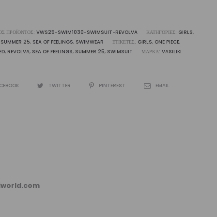
ΌΣ ΠΡΟΪΌΝΤΟΣ:
VWS25-SWIM1030-SWIMSUIT-REVOLVA
ΚΑΤΗΓΟΡΊΕΣ:
GIRLS
,
 SUMMER 25
,
SEA OF FEELINGS
,
SWIMWEAR
ΕΤΙΚΈΤΕΣ:
GIRLS
,
ONE PIECE
,
ED
,
REVOLVA
,
SEA OF FEELINGS
,
SUMMER 25
,
SWIMSUIT
ΜΆΡΚΑ:
VASILIKI
CEBOOK
TWITTER
PINTEREST
EMAIL
kiworld.com