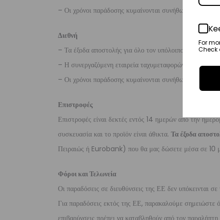
– Οι χρόνοι παράδοσης κυμαίνονται συνήθως από 3-8 ερ
Ke
Διεθνή
For mo
– Τα έξοδα αποστολής για όλο τον υπόλοιπο κόσμο είνα
Check o
– Η συνεργαζόμενη εταιρεία ταχυμεταφορών,
DHL
, θα α
– Οι χρόνοι παράδοσης κυμαίνονται συνήθως από 3-10 ε
Επιστροφές
Επιστροφές είναι δεκτές εντός 14 ημερών από την ημερο
συσκευασία και το προϊόν είναι άθικτα.
Τα έξοδα αποστο
Πειραιώς ή Eurobank) που θα μας δώσετε μέσα σε 10 μ
Φόροι και Τελωνεία
Οι παραδόσεις σε διευθύνσεις της ΕΕ δεν υπόκεινται σε 
Για παραδόσεις εκτός της ΕΕ, παρακαλούμε σημειώστε ότι
επιβαρύνσεις πρέπει να καταβληθούν από τον παραλήπτη τ