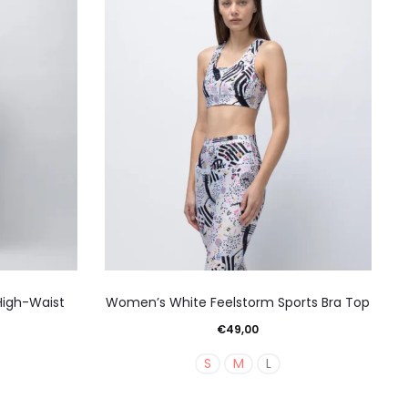
ούν
μπορούν
να
γούν
επιλεγούν
στη
α
σελίδα
του
ντος
προϊόντος
Αυτό
High-Waist
Women’s White Feelstorm Sports Bra Top
το
€
49,00
ν
προϊόν
S
M
L
έχει
απλές
πολλαπλές