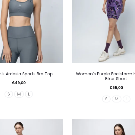
Αυτό
Αυτό
s Ardesia Sports Bra Top
Women’s Purple Feelstorm 
το
το
Biker Short
€
49,00
προϊόν
προϊό
€
55,00
S
M
L
έχει
έχει
S
M
L
πολλαπλές
πολλ
παραλλαγές.
παραλ
Οι
Οι
επιλογές
επιλο