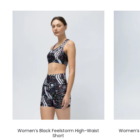
παραλλαγές.
Οι
επιλογές
μπορούν
να
επιλεγούν
στη
σελίδα
του
προϊόντος
Αυτό
Women’s Black Feelstorm High-Waist
Women’s 
το
Short