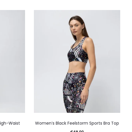
λαγές.
παραλλαγές.
Οι
γές
επιλογές
ούν
μπορούν
να
γούν
επιλεγούν
στη
α
σελίδα
του
ντος
προϊόντος
Αυτό
igh-Waist
Women’s Black Feelstorm Sports Bra Top
το
€
49,00