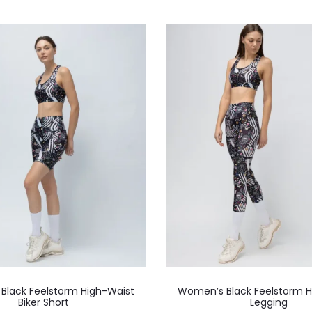
παραλλαγές.
παραλ
Οι
Οι
επιλογές
επιλο
μπορούν
μπορ
να
να
επιλεγούν
επιλε
στη
στη
σελίδα
σελίδ
του
του
προϊόντος
προϊό
Αυτό
Αυτό
Black Feelstorm High-Waist
Women’s Black Feelstorm H
το
το
Biker Short
Legging