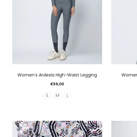
Αυτό
Women’s Ardesia High-Waist Legging
Women’
το
€
59,00
προϊόν
S
M
L
έχει
πολλαπλές
παραλλαγές.
Οι
επιλογές