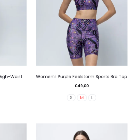
Αυτό
High-Waist
Women’s Purple Feelstorm Sports Bra Top
το
€
49,00
ν
προϊόν
S
M
L
έχει
απλές
πολλαπλές
λαγές.
παραλλαγές.
Οι
γές
επιλογές