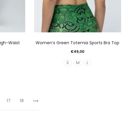
ντος
προϊόντος
Αυτό
igh-Waist
Women’s Green Totemia Sports Bra Top
το
€
49,00
ν
προϊόν
S
M
L
έχει
απλές
πολλαπλές
λαγές.
παραλλαγές.
Οι
γές
επιλογές
17
18
ούν
μπορούν
να
γούν
επιλεγούν