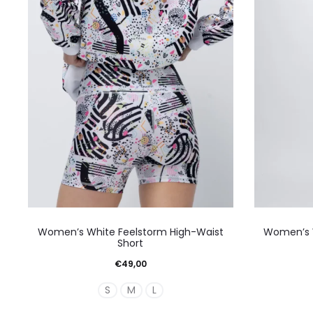
μπορούν
να
επιλεγούν
στη
σελίδα
του
προϊόντος
Αυτό
Women’s White Feelstorm High-Waist
Women’s W
το
Short
προϊόν
€
49,00
έχει
S
M
L
πολλαπλές