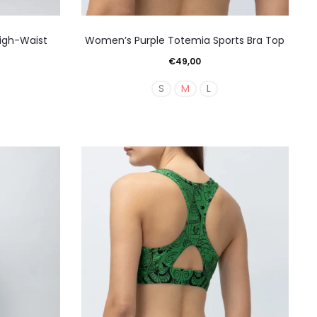
Αυτό
igh-Waist
Women’s Purple Totemia Sports Bra Top
το
€
49,00
ν
προϊόν
S
M
L
έχει
απλές
πολλαπλές
λαγές.
παραλλαγές.
Οι
γές
επιλογές
ούν
μπορούν
να
γούν
επιλεγούν
στη
α
σελίδα
του