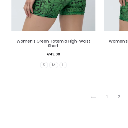
προϊόντος
Αυτό
Women’s Green Totemia High-Waist
Women’s 
το
Short
προϊόν
€
49,00
έχει
S
M
L
πολλαπλές
παραλλαγές.
Οι
επιλογές
1
2
μπορούν
να
επιλεγούν