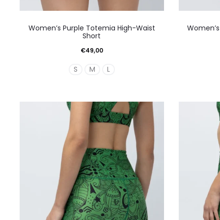
Αυτό
Women’s Purple Totemia High-Waist
Women’s 
το
Short
προϊόν
€
49,00
έχει
S
M
L
πολλαπλές
παραλλαγές.
Οι
επιλογές
μπορούν
να
επιλεγούν
στη
σελίδα
του