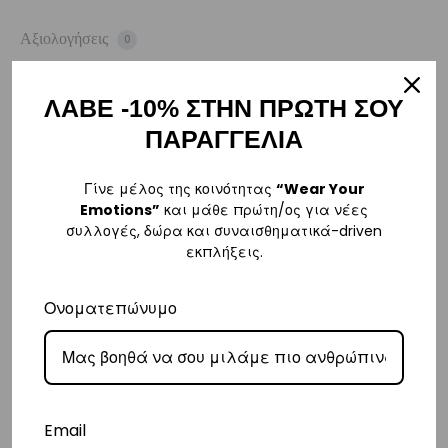
Αξιολογήσεις
0
ΛΑΒΕ -10% ΣΤΗΝ ΠΡΩΤΗ ΣΟΥ
ΠΑΡΑΓΓΕΛΙΑ
ΑΠΟΣΤΟΛΗ
Η παραγγελία σας θα αποσταλεί την πρώτη εργάσιμη ημέρα μετά την
Γίνε μέλος της κοινότητας
“Wear Your
αγορά σας. M: (+30)
6984526595
| Email:
Emotions”
και μάθε πρώτη/ος για νέες
sales@vasilikiworld.com
συλλογές, δώρα και συναισθηματικά-driven
εκπλήξεις.
ΠΑΡΑΔΟΣΗ
Ονοματεπώνυμο
Ελλάδα
–
Δωρεάν παράδοση
εντός Ελλάδας για παραγγελίες
άνω των 80€
.
– Για παραγγελίες κάτω των €80, υπάρχει σταθερή χρέωση εξόδων
αποστολής στα
€3
.
Email