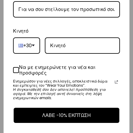
– Η συνεργαζόμενη εταιρεία ταχυμεταφορών,
Courier Center
, θα
αναλάβει την παράδοσή σας.
– Οι χρόνοι παράδοσης συνήθως κυμαίνονται από 1-3 εργάσιμες
ημέρες.
Κινητό
– Προσφέρουμε επίσης αντικαταβολή για παραγγελίες σε όλη την
+30
Ελλάδα με extra χρέωση €2.
Κύπρος
Να με ενημερώνετε για νέα και
– Τα έξοδα αποστολής για Κύπρο είναι στα
€16
.
προσφορές
– Η συνεργαζόμενη εταιρεία ταχυμεταφορών,
Aramex
, θα αναλάβει
Ενημερώσου για νέες συλλογές, αποκλειστικά δώρα
και εμπειρίες του “Wear Your Emotions”.
την παράδοσή σας.
Η συγκατάθεσή σου δεν αποτελεί προϋπόθεση για
αγορά. Με την επιλογή αυτή συναινείς στη λήψη
– Οι χρόνοι παράδοσης κυμαίνονται συνήθως από 2-7 εργάσιμες
ενημερωτικών emails.
ημέρες.
ΛΑΒΕ -10% ΕΚΠΤΩΣΗ
Ευρώπη
– Τα έξοδα αποστολής για όλο την Ευρώπη είναι στα
€25
.