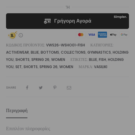
|
Vasiliki
ποσότητα
ΚΩΔΙΚΌΣ ΠΡΟΪΌΝΤΟΣ:
VWS26-WSHO01-FISH
ΚΑΤΗΓΟΡΊΕΣ:
ACTIVEWEAR
,
BLUE
,
BOTTOMS
,
COLLECTIONS
,
GYMNASTICS
,
HOLDING
YOU
,
SHORTS
,
SPRING 26
,
WOMEN
ΕΤΙΚΈΤΕΣ:
BLUE
,
FISH
,
HOLDING
YOU
,
SET
,
SHORTS
,
SPRING 26
,
WOMEN
ΜΆΡΚΑ:
VASILIKI
SHARE
Περιγραφή
Επιπλέον πληροφορίες