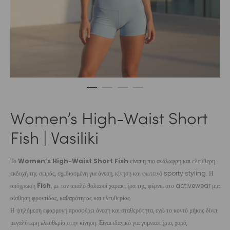
Women’s High-Waist Short
Fish | Vasiliki
Το
Women’s High-Waist Short Fish
είναι η πιο ανάλαφρη και ελεύθερη
εκδοχή της σειράς, σχεδιασμένη για άνεση, κίνηση και φωτεινό sporty styling. Η
απόχρωση
Fish
, με τον απαλό θαλασσί χαρακτήρα της, φέρνει στο activewear μια
αίσθηση φροντίδας, καθαρότητας και ελευθερίας.
Η ψηλόμεση εφαρμογή προσφέρει άνεση και σταθερότητα, ενώ το κοντό μήκος δίνει
μεγαλύτερη ελευθερία στην κίνηση. Είναι ιδανικό για γυμναστήριο, χορό,