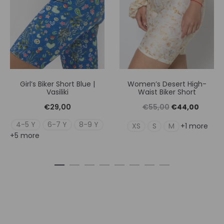
Girl’s Biker Short Blue |
Women’s Desert High-
Vasiliki
Waist Biker Short
Original
Η
€
29,00
€
55,00
€
44,00
price
τρέχουσ
4-5 Y
6-7 Y
8-9 Y
XS
S
M
+1 more
+5 more
was:
τιμή
€55,00.
είναι:
€44,00