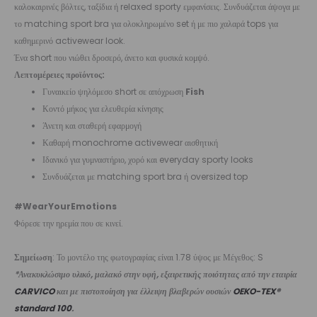
καλοκαιρινές βόλτες, ταξίδια ή relaxed sporty εμφανίσεις. Συνδυάζεται άψογα με
το matching sport bra για ολοκληρωμένο set ή με πιο χαλαρά tops για
καθημερινό activewear look.
Ένα short που νιώθει δροσερό, άνετο και φυσικά κομψό.
Λεπτομέρειες προϊόντος:
Γυναικείο ψηλόμεσο short σε απόχρωση
Fish
Κοντό μήκος για ελευθερία κίνησης
Άνετη και σταθερή εφαρμογή
Καθαρή monochrome activewear αισθητική
Ιδανικό για γυμναστήριο, χορό και everyday sporty looks
Συνδυάζεται με matching sport bra ή oversized top
#WearYourEmotions
Φόρεσε την ηρεμία που σε κινεί.
Σημείωση
: Το μοντέλο της φωτογραφίας είναι 1.78 ύψος με Μέγεθος: S
*Ανακυκλώσιμο υλικό, μαλακό στην υφή, εξαιρετικής ποιότητας από την εταιρία
CARVICO
και με πιστοποίηση για έλλειψη βλαβερών ουσιών
OEKO-TEX®
standard 100
.