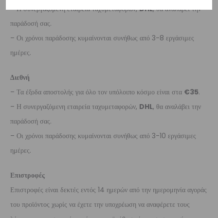
– Η συνεργαζόμενη εταιρεία ταχυμεταφορών,
DHL
, θα αναλάβει την
παράδοσή σας.
– Οι χρόνοι παράδοσης κυμαίνονται συνήθως από 3-8 εργάσιμες
ημέρες.
Διεθνή
– Τα έξοδα αποστολής για όλο τον υπόλοιπο κόσμο είναι στα
€35
.
– Η συνεργαζόμενη εταιρεία ταχυμεταφορών,
DHL
, θα αναλάβει την
παράδοσή σας.
– Οι χρόνοι παράδοσης κυμαίνονται συνήθως από 3-10 εργάσιμες
ημέρες.
Επιστροφές
Επιστροφές είναι δεκτές εντός 14 ημερών από την ημερομηνία αγοράς
του προϊόντος χωρίς να έχετε την υποχρέωση να αναφέρετε τους