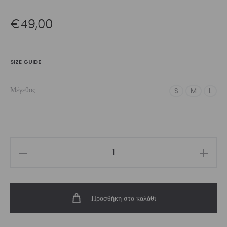
€
49,00
SIZE GUIDE
Μέγεθος
S
M
L
Women’s
High-
Waist
Προσθήκη στο καλάθι
Short
Fish