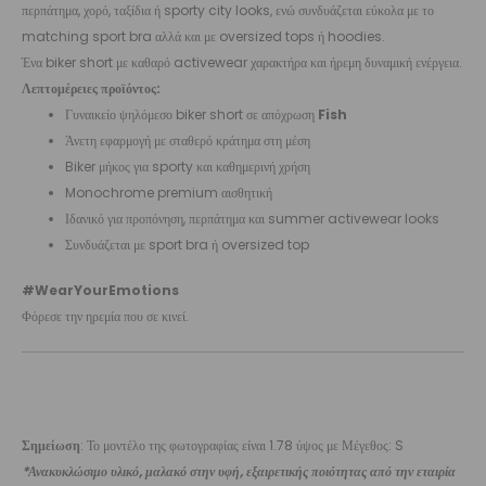
περπάτημα, χορό, ταξίδια ή sporty city looks, ενώ συνδυάζεται εύκολα με το
matching sport bra αλλά και με oversized tops ή hoodies.
Ένα biker short με καθαρό activewear χαρακτήρα και ήρεμη δυναμική ενέργεια.
Λεπτομέρειες προϊόντος:
Γυναικείο ψηλόμεσο biker short σε απόχρωση
Fish
Άνετη εφαρμογή με σταθερό κράτημα στη μέση
Biker μήκος για sporty και καθημερινή χρήση
Monochrome premium αισθητική
Ιδανικό για προπόνηση, περπάτημα και summer activewear looks
Συνδυάζεται με sport bra ή oversized top
#WearYourEmotions
Φόρεσε την ηρεμία που σε κινεί.
Σημείωση
: Το μοντέλο της φωτογραφίας είναι 1.78 ύψος με Μέγεθος: S
*Ανακυκλώσιμο υλικό, μαλακό στην υφή, εξαιρετικής ποιότητας από την εταιρία