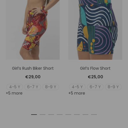
Girl’s Rush Biker Short
Girl’s Flow Short
€
29,00
€
25,00
4-5 Y
6-7 Y
8-9 Y
4-5 Y
6-7 Y
8-9 Y
+5 more
+5 more