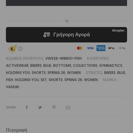
Short
Fish
|
Vasiliki
ποσότητα
ΚΩΔΙΚΌΣ ΠΡΟΪΌΝΤΟΣ:
VWS26-WBIK01-FISH
ΚΑΤΗΓΟΡΊΕΣ:
ACTIVEWEAR
,
BIKERS
,
BLUE
,
BOTTOMS
,
COLLECTIONS
,
GYMNASTICS
,
HOLDING YOU
,
SHORTS
,
SPRING 26
,
WOMEN
ΕΤΙΚΈΤΕΣ:
BIKERS
,
BLUE
,
FISH
,
HOLDING YOU
,
SET
,
SHORTS
,
SPRING 26
,
WOMEN
ΜΆΡΚΑ:
VASILIKI
SHARE
Περιγραφή