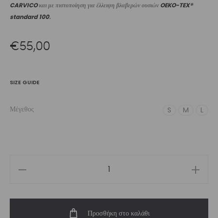
CARVICO
και με πιστοποίηση για έλλειψη βλαβερών ουσιών
OEKO-TEX®
standard 100
.
€
55,00
SIZE GUIDE
Μέγεθος
S
M
L
Women’s
High-
Waist
Προσθήκη στο καλάθι
Biker