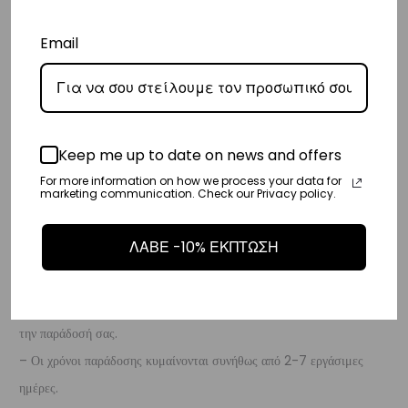
– Για παραγγελίες κάτω των €80, υπάρχει σταθερή χρέωση εξόδων
αποστολής στα
€3
.
Email
– Η συνεργαζόμενη εταιρεία ταχυμεταφορών,
Courier Center
, θα
αναλάβει την παράδοσή σας.
– Οι χρόνοι παράδοσης συνήθως κυμαίνονται από 1-3 εργάσιμες
ημέρες.
Keep me up to date on news and offers
– Προσφέρουμε επίσης αντικαταβολή για παραγγελίες σε όλη την
For more information on how we process your data for
marketing communication. Check our Privacy policy.
Ελλάδα με extra χρέωση €2.
ΛΑΒΕ -10% ΕΚΠΤΩΣΗ
Κύπρος
– Τα έξοδα αποστολής για Κύπρο είναι στα
€16
.
– Η συνεργαζόμενη εταιρεία ταχυμεταφορών,
Aramex
, θα αναλάβει
την παράδοσή σας.
– Οι χρόνοι παράδοσης κυμαίνονται συνήθως από 2-7 εργάσιμες
ημέρες.