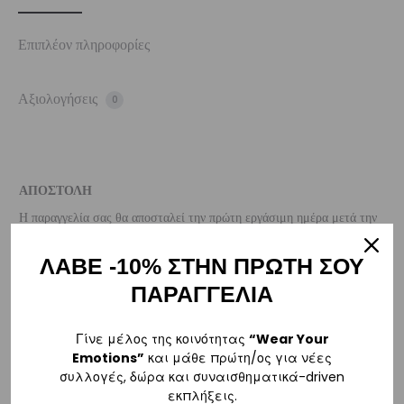
Επιπλέον πληροφορίες
Αξιολογήσεις
0
ΑΠΟΣΤΟΛΗ
Η παραγγελία σας θα αποσταλεί την πρώτη εργάσιμη ημέρα μετά την
αγορά σας. M: (+30)
6984526595
| Email:
ΛΑΒΕ -10% ΣΤΗΝ ΠΡΩΤΗ ΣΟΥ
sales@vasilikiworld.com
ΠΑΡΑΓΓΕΛΙΑ
ΠΑΡΑΔΟΣΗ
Γίνε μέλος της κοινότητας
“Wear Your
Emotions”
και μάθε πρώτη/ος για νέες
Ελλάδα
συλλογές, δώρα και συναισθηματικά-driven
–
Δωρεάν παράδοση
εντός Ελλάδας για παραγγελίες
άνω των 80€
.
εκπλήξεις.