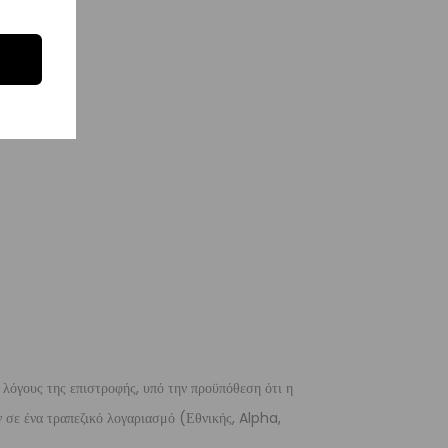
 λόγους της επιστροφής, υπό την προϋπόθεση ότι η
 σε ένα τραπεζικό λογαριασμό (Εθνικής, Alpha,