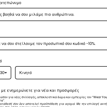
ατεπώνυμο
ρα μετά την αγορά σας. M: (+30)
6984526595
| Email:
sales@vasili
ω των 80€
.
έωση εξόδων αποστολής στα
€3
.
ό
 Center
, θα αναλάβει την παράδοσή σας.
γάσιμες ημέρες.
30
ε όλη την Ελλάδα με extra χρέωση €2.
 με ενημερώνετε για νέα και προσφορές
ώσου για νέες συλλογές, αποκλειστικά δώρα και εμπειρίες του “Wear You
ns”.
ατάθεσή σου δεν αποτελεί προϋπόθεση για αγορά. Με την επιλογή αυτή
, θα αναλάβει την παράδοσή σας.