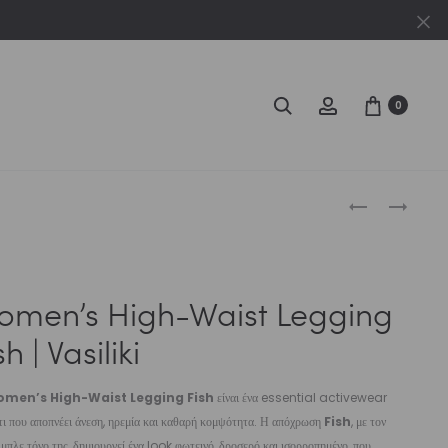
Cl
Search
Account
0
Produc
WOMEN’S
WOMEN’S
HIGH-
SPORT
naviga
WAIST
BRA
SHORT
FISH
omen’s High-Waist Legging
FISH
|
|
VASILIKI
sh | Vasiliki
VASILIKI
men’s High-Waist Legging Fish
είναι ένα essential activewear
ι που αποπνέει άνεση, ηρεμία και καθαρή κομψότητα. Η απόχρωση
Fish
, με τον
μπλε τόνο της, δημιουργεί ένα look φωτεινό, δροσερό και ισορροπημένο, που