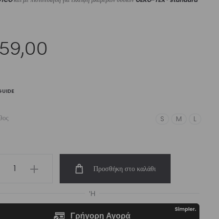
59,00
GUIDE
θος
S
M
L
men’s
Προσθήκη στο καλάθι
h-
st
ging