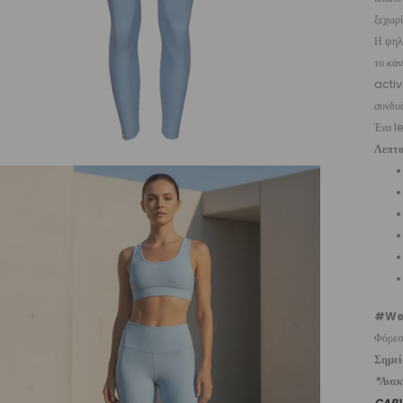
ξεχωρ
Η ψηλ
το κάν
activ
συνδυά
Ένα le
Λεπτο
#We
Φόρεσε
Σημε
*Ανακυ
CAR