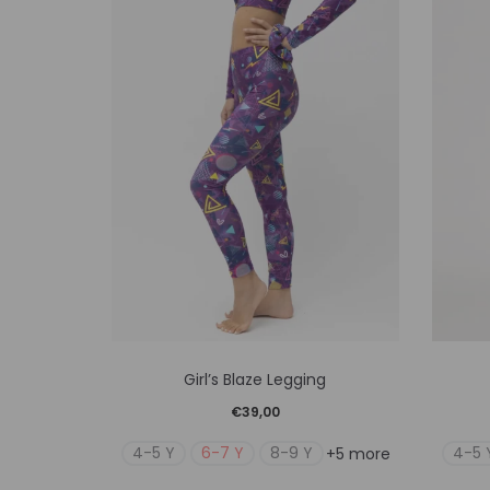
Αυτό
Girl’s Blaze Legging
το
€
39,00
προϊόν
4-5 Y
6-7 Y
8-9 Y
4-5 
+5 more
έχει
πολλαπλές