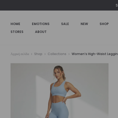
S
HOME
EMOTIONS
SALE
NEW
SHOP
STORES
ABOUT
Αρχική σελίδα
Shop
Collections
Women’s High-Waist Legging F