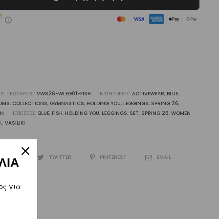
h
liki
ότητα
ΌΣ ΠΡΟΪΌΝΤΟΣ:
VWS26-WLEG01-FISH
ΚΑΤΗΓΟΡΊΕΣ:
ACTIVEWEAR
,
BLUE
,
OMS
,
COLLECTIONS
,
GYMNASTICS
,
HOLDING YOU
,
LEGGINGS
,
SPRING 26
,
N
ΕΤΙΚΈΤΕΣ:
BLUE
,
FISH
,
HOLDING YOU
,
LEGGINGS
,
SET
,
SPRING 26
,
WOMEN
Α:
VASILIKI
CEBOOK
TWITTER
PINTEREST
EMAIL
ΛΙΑ
ος για