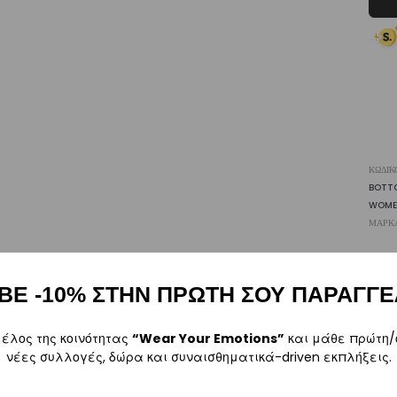
Fis
|
Vasi
ποσ
ΚΩΔΙΚ
BOTT
WOME
ΜΆΡΚ
SHARE
FA
ΒΕ -10% ΣΤΗΝ ΠΡΩΤΗ ΣΟΥ ΠΑΡΑΓΓΕ
μέλος της κοινότητας
“Wear Your Emotions”
και μάθε πρώτη/
νέες συλλογές, δώρα και συναισθηματικά-driven εκπλήξεις.
Περιγραφή
Επιπλέον πληροφορίες
Αξιολογήσεις
0