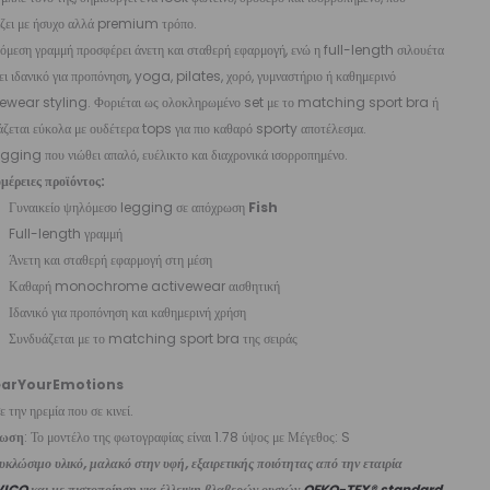
ίζει με ήσυχο αλλά premium τρόπο.
όμεση γραμμή προσφέρει άνετη και σταθερή εφαρμογή, ενώ η full-length σιλουέτα
ει ιδανικό για προπόνηση, yoga, pilates, χορό, γυμναστήριο ή καθημερινό
ewear styling. Φοριέται ως ολοκληρωμένο set με το matching sport bra ή
ζεται εύκολα με ουδέτερα tops για πιο καθαρό sporty αποτέλεσμα.
gging που νιώθει απαλό, ευέλικτο και διαχρονικά ισορροπημένο.
μέρειες προϊόντος:
Γυναικείο ψηλόμεσο legging σε απόχρωση
Fish
Full-length γραμμή
Άνετη και σταθερή εφαρμογή στη μέση
Καθαρή monochrome activewear αισθητική
Ιδανικό για προπόνηση και καθημερινή χρήση
Συνδυάζεται με το matching sport bra της σειράς
arYourEmotions
 την ηρεμία που σε κινεί.
ίωση
: Το μοντέλο της φωτογραφίας είναι 1.78 ύψος με Μέγεθος: S
κλώσιμο υλικό, μαλακό στην υφή, εξαιρετικής ποιότητας από την εταιρία
VICO
και με πιστοποίηση για έλλειψη βλαβερών ουσιών
OEKO-TEX® standard