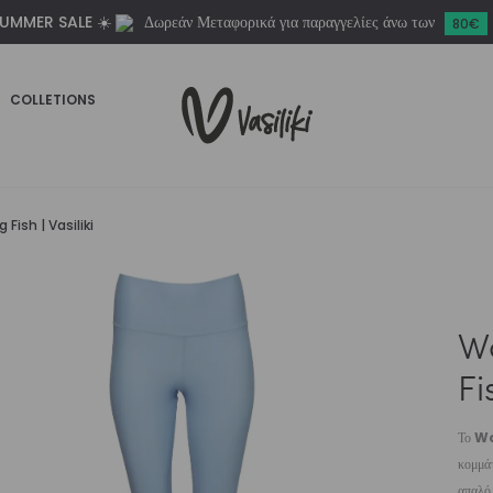
UMMER SALE ☀️
Δωρεάν Μεταφορικά για παραγγελίες άνω των
|
80€
Vasiliki
ποσότητα
COLLETIONS
ish | Vasiliki
W
Fi
Το
Wo
κομμάτ
απαλό 