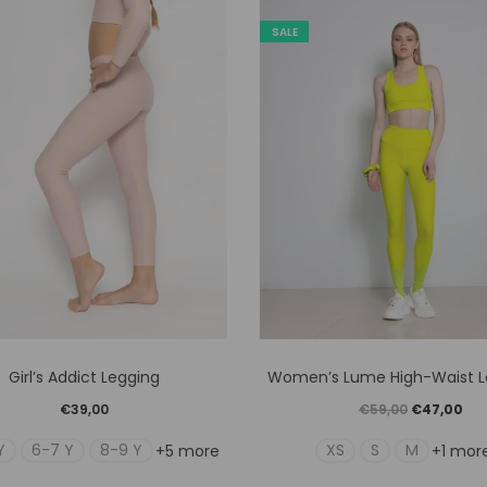
SALE
Αυτό
Αυτό
Girl’s Addict Legging
Women’s Lume High-Waist L
το
το
Original
Η
€
39,00
€
59,00
€
47,00
προϊόν
προϊόν
price
τρέ
Y
6-7 Y
8-9 Y
XS
S
M
+5 more
+1 mor
έχει
έχει
was:
τιμ
πολλαπλές
πολλαπλ