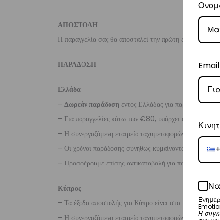
Ονομ
ΑΠΟΣΤΟΛΗ
Η παραγγελία σας θα αποσταλεί την πρώτη εργάσιμη ημέ
ΠΑΡΑΔΟΣΗ
Email
Ελλάδα
–
Δωρεάν παράδοση
εντός Ελλάδας για παραγγελίες
άν
– Για παραγγελίες κάτω των €80, υπάρχει σταθερή χρ
Κινητ
– Η συνεργαζόμενη εταιρεία ταχυμεταφορών,
Courier
– Οι χρόνοι παράδοσης συνήθως κυμαίνονται από 1-3 ερ
+
– Προσφέρουμε επίσης αντικαταβολή για παραγγελίες σ
Να
Κύπρος
Ενημερ
– Τα έξοδα αποστολής για Κύπρο είναι στα
€16
.
Emotio
Η συγκ
– Η συνεργαζόμενη εταιρεία ταχυμεταφορών,
Aramex