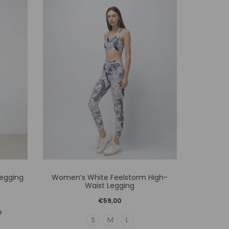
Αυτό
egging
Women’s White Feelstorm High-
Women’s 
το
Waist Legging
προϊόν
€
59,00
χουσα
X
e
έχει
S
M
L
ή
ές
πολλαπλές