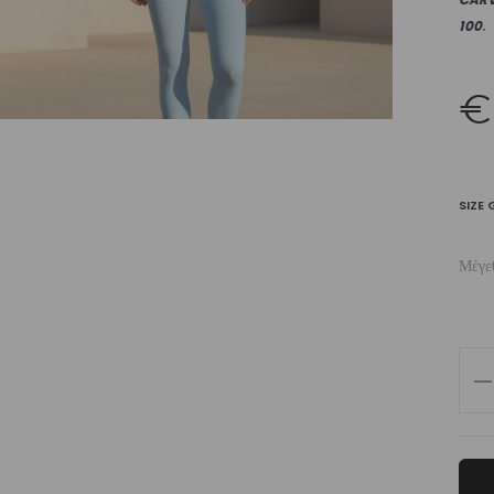
100
.
€
SIZE 
Μέγε
Wo
Hig
Wai
Leg