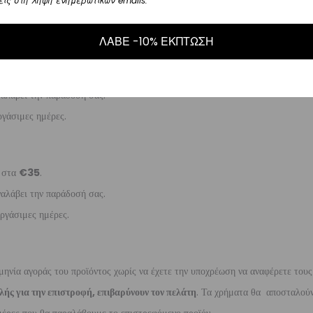
είς στη λήψη ενημερωτικών emails.
γάσιμες ημέρες.
ΛΑΒΕ -10% ΕΚΠΤΩΣΗ
5
.
ναλάβει την παράδοσή σας.
γάσιμες ημέρες.
ι στα
€35
.
ναλάβει την παράδοσή σας.
ργάσιμες ημέρες.
μηνία αγοράς του προϊόντος χωρίς να έχετε την υποχρέωση να αναφέρετε τους
λής για την επιστροφή, επιβαρύνουν τον πελάτη
. Τα χρήματα θα αποσταλούν