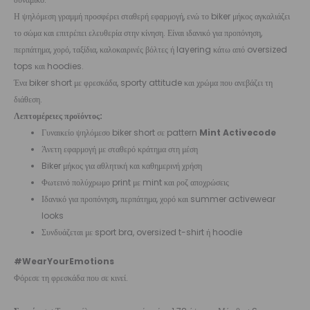
Η ψηλόμεση γραμμή προσφέρει σταθερή εφαρμογή, ενώ το biker μήκος αγκαλιάζει
το σώμα και επιτρέπει ελευθερία στην κίνηση. Είναι ιδανικό για προπόνηση,
περπάτημα, χορό, ταξίδια, καλοκαιρινές βόλτες ή layering κάτω από oversized
tops και hoodies.
Ένα biker short με φρεσκάδα, sporty attitude και χρώμα που ανεβάζει τη
διάθεση.
Λεπτομέρειες προϊόντος:
Γυναικείο ψηλόμεσο biker short σε pattern
Mint Activecode
Άνετη εφαρμογή με σταθερό κράτημα στη μέση
Biker μήκος για αθλητική και καθημερινή χρήση
Φωτεινό πολύχρωμο print με mint και ροζ αποχρώσεις
Ιδανικό για προπόνηση, περπάτημα, χορό και summer activewear
looks
Συνδυάζεται με sport bra, oversized t-shirt ή hoodie
#WearYourEmotions
Φόρεσε τη φρεσκάδα που σε κινεί.