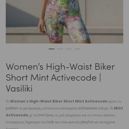
Women’s High-Waist Biker
Short Mint Activecode |
Vasiliki
Το
Women’s High-Waist Biker Short Mint Activecode
φέρνει το
pattern σε μια δροσερή, ευέλικτη και καλοκαιρινή activewear εκδοχή. Το
Mint
Activecode
, με τη mint βάση, τις ροζ αποχρώσεις και τις έντονες πράσινες
λεπτομέρειες, δημιουργεί ένα look που είναι φωτεινό, playful και ταυτόχρονα
δυναμικό.