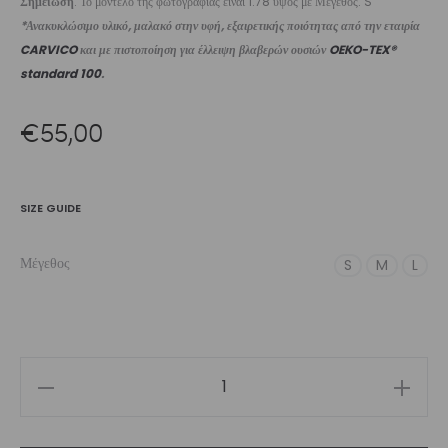
Σημείωση
: Το μοντέλο της φωτογραφίας είναι 1.78 ύψος με Μέγεθος: S
*Ανακυκλώσιμο υλικό, μαλακό στην υφή, εξαιρετικής ποιότητας από την εταιρία
CARVICO
και με πιστοποίηση για έλλειψη βλαβερών ουσιών
OEKO-TEX®
standard 100
.
€
55,00
SIZE GUIDE
Μέγεθος
S
M
L
Women’s
High-