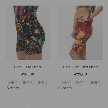
Girl’s Pulse Short
Girl’s Rush Biker Short
€
25,00
€
29,00
4-5 Y
6-7 Y
8-9 Y
4-5 Y
6-7 Y
8-9 Y
+5 more
+5 more