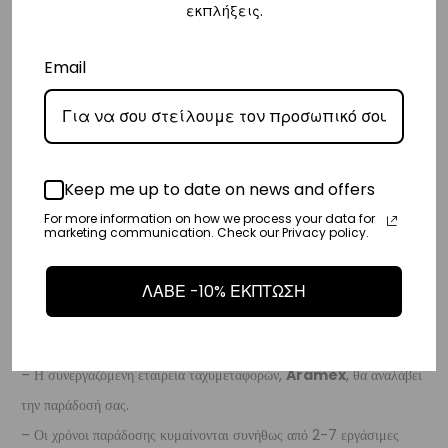
εκπλήξεις.
–
Δωρεάν παράδοση
εντός Ελλάδας για παραγγελίες
άνω των 80€
.
– Για παραγγελίες κάτω των €80, υπάρχει σταθερή χρέωση εξόδων
Email
αποστολής στα
€3
.
– Η συνεργαζόμενη εταιρεία ταχυμεταφορών,
Courier Center
, θα
αναλάβει την παράδοσή σας.
– Οι χρόνοι παράδοσης συνήθως κυμαίνονται από 1-3 εργάσιμες
Keep me up to date on news and offers
ημέρες.
For more information on how we process your data for
marketing communication. Check our Privacy policy.
– Προσφέρουμε επίσης αντικαταβολή για παραγγελίες σε όλη την
Ελλάδα με extra χρέωση €2.
ΛΑΒΕ -10% ΕΚΠΤΩΣΗ
Κύπρος
– Τα έξοδα αποστολής για Κύπρο είναι στα
€16
.
– Η συνεργαζόμενη εταιρεία ταχυμεταφορών,
Aramex
, θα αναλάβει
την παράδοσή σας.
– Οι χρόνοι παράδοσης κυμαίνονται συνήθως από 2-7 εργάσιμες