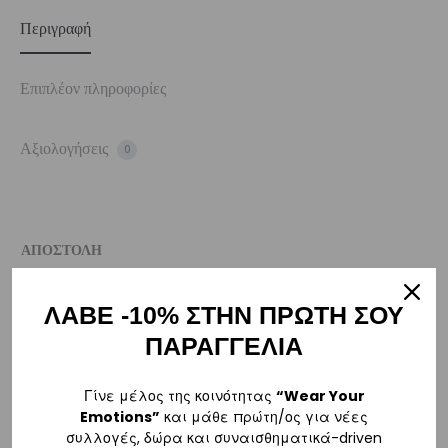
Περιγραφή
Επιπλέον πληροφορίες
Αξιολογήσεις
0
ΑΠΟΣΤΟΛΗ
Η παραγγελία σας θα αποσταλεί την πρώτη εργάσιμη ημέρα μετά την
αγορά σας. M: (+30)
6984526595
| Email:
ΛΑΒΕ -10% ΣΤΗΝ ΠΡΩΤΗ ΣΟΥ
sales@vasilikiworld.com
ΠΑΡΑΓΓΕΛΙΑ
ΠΑΡΑΔΟΣΗ
Γίνε μέλος της κοινότητας
“Wear Your
Emotions”
και μάθε πρώτη/ος για νέες
συλλογές, δώρα και συναισθηματικά-driven
Ελλάδα