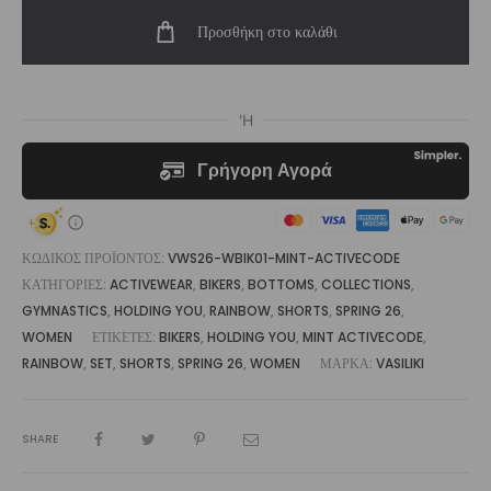
Waist
Προσθήκη στο καλάθι
Biker
Short
Mint
Activecode
|
Vasiliki
ποσότητα
ΚΩΔΙΚΌΣ ΠΡΟΪΌΝΤΟΣ:
VWS26-WBIK01-MINT-ACTIVECODE
ΚΑΤΗΓΟΡΊΕΣ:
ACTIVEWEAR
,
BIKERS
,
BOTTOMS
,
COLLECTIONS
,
GYMNASTICS
,
HOLDING YOU
,
RAINBOW
,
SHORTS
,
SPRING 26
,
WOMEN
ΕΤΙΚΈΤΕΣ:
BIKERS
,
HOLDING YOU
,
MINT ACTIVECODE
,
RAINBOW
,
SET
,
SHORTS
,
SPRING 26
,
WOMEN
ΜΆΡΚΑ:
VASILIKI
SHARE