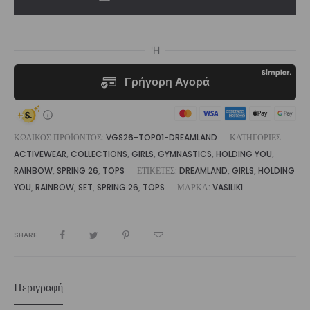
|
Vasiliki
ποσότητα
ΚΩΔΙΚΌΣ ΠΡΟΪΌΝΤΟΣ:
VGS26-TOP01-DREAMLAND
ΚΑΤΗΓΟΡΊΕΣ:
ACTIVEWEAR
,
COLLECTIONS
,
GIRLS
,
GYMNASTICS
,
HOLDING YOU
,
RAINBOW
,
SPRING 26
,
TOPS
ΕΤΙΚΈΤΕΣ:
DREAMLAND
,
GIRLS
,
HOLDING
YOU
,
RAINBOW
,
SET
,
SPRING 26
,
TOPS
ΜΆΡΚΑ:
VASILIKI
SHARE
Περιγραφή