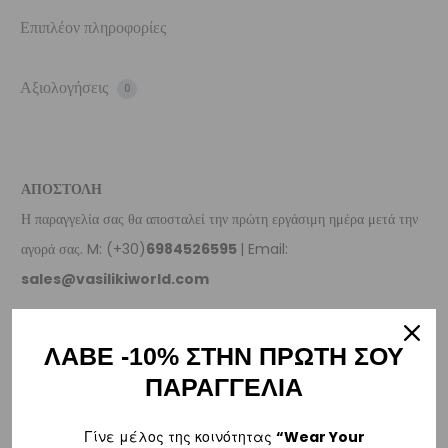
Επιπλέον πληροφορίες
Αξιολογήσεις
0
ΑΠΟΣΤΟΛΗ
Η παραγγελία σας θα αποσταλεί την πρώτη εργάσιμη ημέρα μετά την
αγορά σας. M: (+30)
6984526595
| Email:
sales@vasilikiworld.com
ΠΑΡΑΔΟΣΗ
ΛΑΒΕ -10% ΣΤΗΝ ΠΡΩΤΗ ΣΟΥ
Ελλάδα
ΠΑΡΑΓΓΕΛΙΑ
–
Δωρεάν παράδοση
εντός Ελλάδας για παραγγελίες
άνω των 80€
.
Γίνε μέλος της κοινότητας
“Wear Your
– Για παραγγελίες κάτω των €80, υπάρχει σταθερή χρέωση εξόδων