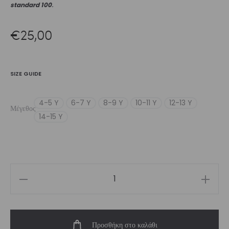
standard 100
.
€
25,00
SIZE GUIDE
4-5 Y
6-7 Y
8-9 Y
10-11 Y
12-13 Y
Μέγεθος
14-15 Y
Girls’
Crop
Top
Προσθήκη στο καλάθι
Dreamland