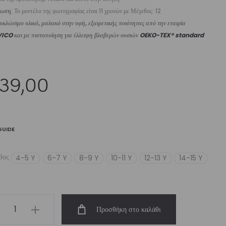
ίωση
: Το μοντέλο της φωτογραφίας είναι 11 χρονών με Μέγεθος: 12
κλώσιμο υλικό, μαλακό στην υφή, εξαιρετικής ποιότητας από την εταιρία
VICO
και με πιστοποίηση για έλλειψη βλαβερών ουσιών
OEKO-TEX® standard
39,00
GUIDE
θος
4-5 Y
6-7 Y
8-9 Y
10-11 Y
12-13 Y
14-15 Y
s’
Προσθήκη στο καλάθι
ging