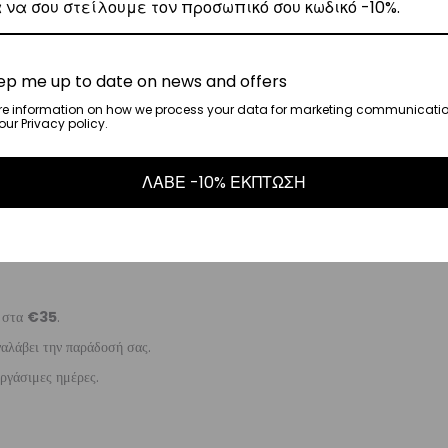
, θα αναλάβει την παράδοσή σας.
ep me up to date on news and offers
γάσιμες ημέρες.
re information on how we process your data for marketing communicatio
ur Privacy policy.
5
.
ΛΑΒΕ -10% ΕΚΠΤΩΣΗ
ναλάβει την παράδοσή σας.
γάσιμες ημέρες.
ι στα
€35
.
ναλάβει την παράδοσή σας.
ργάσιμες ημέρες.