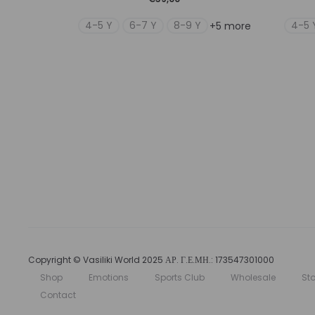
προϊόν
4-5 Y
6-7 Y
8-9 Y
4-5 
+5 more
έχει
πολλαπλές
παραλλαγές.
Οι
επιλογές
μπορούν
να
επιλεγούν
στη
σελίδα
του
προϊόντος
Copyright © Vasiliki World 2025 ΑΡ. Γ.Ε.ΜΗ.: 173547301000
Shop
Emotions
Sports Club
Wholesale
Sto
Contact