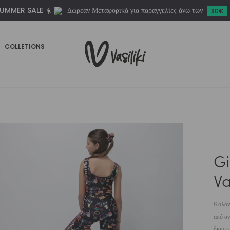
UMMER SALE ☀️
Δωρεάν Μεταφορικά για παραγγελίες άνω των
Vasiliki
80€
ποσότητα
COLLETIONS
Gi
Va
Κολάν 
από αν
διάρκε