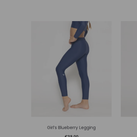
Αυτό
Girl’s Blueberry Legging
το
€
39,00