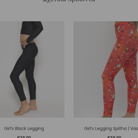
Αυτό
Αυτό
Girl’s Black Legging
Girl’s Legging Spitha | Vasi
το
το
€
39,00
€
39,00