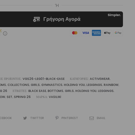
ck
e
liki
ότητα
ΌΣ ΠΡΟΪΌΝΤΟΣ:
VGS26-LEG01-BLACK-EASE
ΚΑΤΗΓΟΡΊΕΣ:
ACTIVEWEAR
,
OMS
,
COLLECTIONS
,
GIRLS
,
GYMNASTICS
,
HOLDING YOU
,
LEGGINGS
,
RAINBOW
,
G 26
ΕΤΙΚΈΤΕΣ:
BLACK EASE
,
BOTTOMS
,
GIRLS
,
HOLDING YOU
,
LEGGINGS
,
BOW
,
SET
,
SPRING 26
ΜΆΡΚΑ:
VASILIKI
CEBOOK
TWITTER
PINTEREST
EMAIL