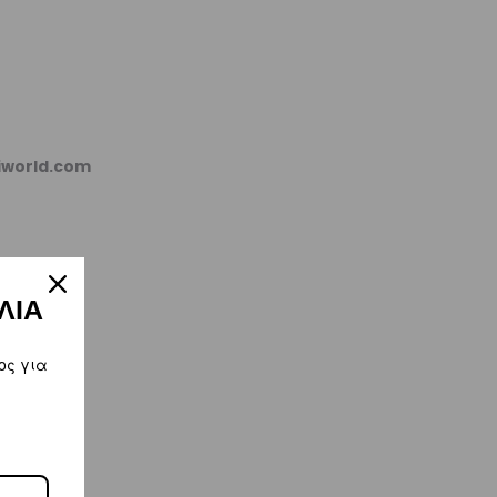
kiworld.com
ΛΙΑ
ος για