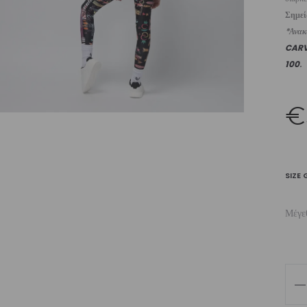
Σημε
*Ανακυ
CAR
100
.
€
SIZE 
Μέγε
Girl
Leg