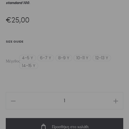
standard 100
.
€
25,00
SIZE GUIDE
4-5 Y
6-7 Y
8-9 Y
10-11 Y
12-13 Y
Μέγεθος
14-15 Y
Girls’
Crop
Top
Προσθήκη στο καλάθι
Black