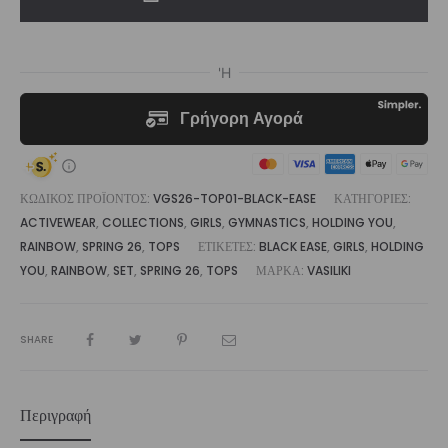
Ease
|
Vasiliki
ποσότητα
ΚΩΔΙΚΌΣ ΠΡΟΪΌΝΤΟΣ:
VGS26-TOP01-BLACK-EASE
ΚΑΤΗΓΟΡΊΕΣ:
ACTIVEWEAR
,
COLLECTIONS
,
GIRLS
,
GYMNASTICS
,
HOLDING YOU
,
RAINBOW
,
SPRING 26
,
TOPS
ΕΤΙΚΈΤΕΣ:
BLACK EASE
,
GIRLS
,
HOLDING
YOU
,
RAINBOW
,
SET
,
SPRING 26
,
TOPS
ΜΆΡΚΑ:
VASILIKI
SHARE
Περιγραφή