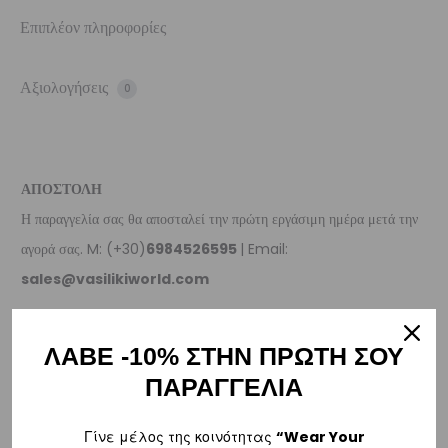
Επιπλέον πληροφορίες
Αξιολογήσεις
0
ΑΠΟΣΤΟΛΗ
Η παραγγελία σας θα αποσταλεί την πρώτη εργάσιμη ημέρα μετά την
αγορά σας. M: (+30)
6984526595
| Email:
sales@vasilikiworld.com
ΠΑΡΑΔΟΣΗ
ΛΑΒΕ -10% ΣΤΗΝ ΠΡΩΤΗ ΣΟΥ
Ελλάδα
ΠΑΡΑΓΓΕΛΙΑ
–
Δωρεάν παράδοση
εντός Ελλάδας για παραγγελίες
άνω των 80€
.
Γίνε μέλος της κοινότητας
“Wear Your
– Για παραγγελίες κάτω των €80, υπάρχει σταθερή χρέωση εξόδων