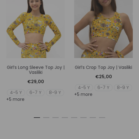
Girl’s Long Sleeve Top Joy |
Girl’s Crop Top Joy | Vasiliki
Vasiliki
€
25,00
€
29,00
4-5 Y
6-7 Y
8-9 Y
4-5 Y
6-7 Y
8-9 Y
+5 more
+5 more