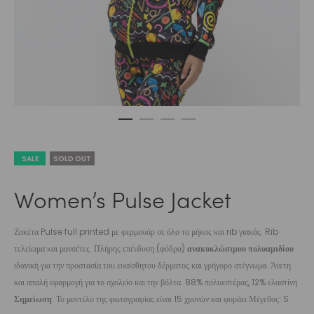
SALE
SOLD OUT
Women’s Pulse Jacket
Ζακέτα Pulse full printed με φερμουάρ σε όλο το μήκος και rib γιακάς. Rib
τελείωμα και μανσέτες. Πλήρης επένδυση (φόδρα)
ανακυκλώσιμου πολυαμιδίου
ιδανική για την προστασία του ευαίσθητου δέρματος και γρήγορο στέγνωμα. Άνετη
και απαλή εφαρμογή για το σχολείο και την βόλτα. 88% πολυεστέρας, 12% ελαστίνη
Σημείωση
: Το μοντέλο της φωτογραφίας είναι 15 χρονών και φοράει Μέγεθος: S