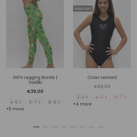
SOLD OUT
Girl’s Legging Borola |
Cross Leotard
Vasiliki
€
69,00
€
39,00
2-3 Y
4-5 Y
6-7 Y
4-5 Y
6-7 Y
8-9 Y
+4 more
+5 more