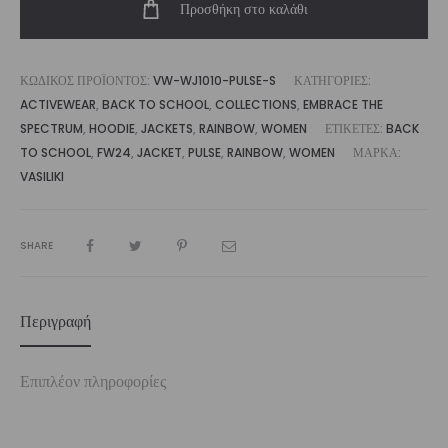
Προσθήκη στο καλάθι
ποσότητα
ΚΩΔΙΚΌΣ ΠΡΟΪΌΝΤΟΣ:
VW-WJ1010-PULSE-S
ΚΑΤΗΓΟΡΊΕΣ:
ACTIVEWEAR
,
BACK TO SCHOOL
,
COLLECTIONS
,
EMBRACE THE
SPECTRUM
,
HOODIE
,
JACKETS
,
RAINBOW
,
WOMEN
ΕΤΙΚΈΤΕΣ:
BACK
TO SCHOOL
,
FW24
,
JACKET
,
PULSE
,
RAINBOW
,
WOMEN
ΜΆΡΚΑ:
VASILIKI
SHARE
Περιγραφή
Επιπλέον πληροφορίες