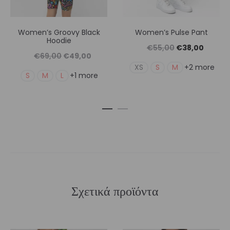
Women’s Groovy Black
Women’s Pulse Pant
Hoodie
Original
Η
€
55,00
€
38,00
Original
Η
€
69,00
€
49,00
price
τρέχουσ
XS
S
M
+2 more
price
τρέχουσα
S
M
L
+1 more
was:
τιμή
was:
τιμή
€55,00.
είναι:
€69,00.
είναι:
€38,00
€49,00.
Σχετικά προϊόντα