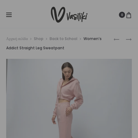
SUMMER SALE ☀️
Δωρεάν Μεταφορικά για παραγγελίες άνω
Cl
των
80€
0
Prod
WOMEN’S
WOMEN’S
Αρχική σελίδα
Shop
Back to School
Women’s
ADDICT
ADDICT
navig
Addict Straight Leg Sweatpant
HIGH-
JOGGER
WAIST
SWEATPA
SHORT