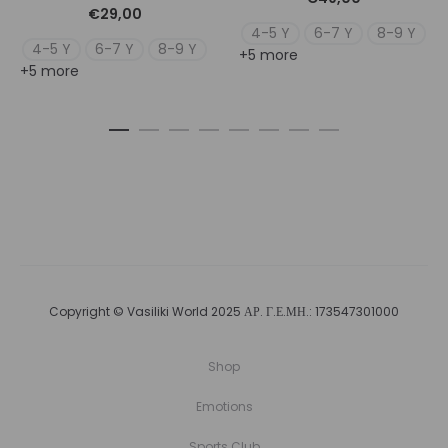
€
29,00
4-5 Y
6-7 Y
8-9 Y
4-5 Y
6-7 Y
8-9 Y
+5 more
+5 more
Copyright © Vasiliki World 2025 ΑΡ. Γ.Ε.ΜΗ.: 173547301000
Shop
Emotions
Sports Club