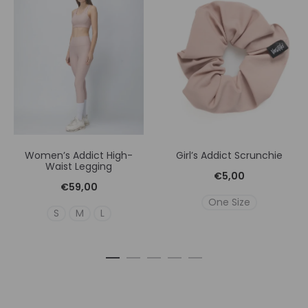
Women’s Addict High-
Girl’s Addict Scrunchie
Waist Legging
€
5,00
€
59,00
One Size
S
M
L