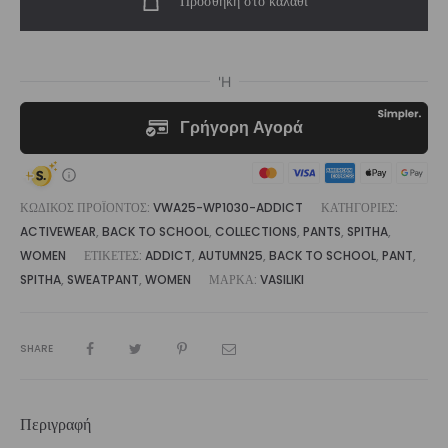
Προσθήκη στο καλάθι
Leg
Sweatpant
ποσότητα
ΚΩΔΙΚΌΣ ΠΡΟΪΌΝΤΟΣ:
VWA25-WP1030-ADDICT
ΚΑΤΗΓΟΡΊΕΣ:
ACTIVEWEAR
,
BACK TO SCHOOL
,
COLLECTIONS
,
PANTS
,
SPITHA
,
WOMEN
ΕΤΙΚΈΤΕΣ:
ADDICT
,
AUTUMN25
,
BACK TO SCHOOL
,
PANT
,
SPITHA
,
SWEATPANT
,
WOMEN
ΜΆΡΚΑ:
VASILIKI
SHARE
Περιγραφή