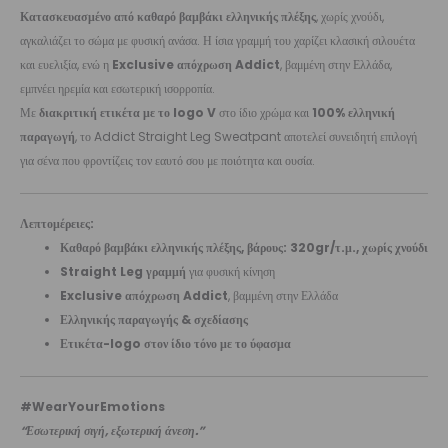
Κατασκευασμένο από καθαρό βαμβάκι ελληνικής πλέξης
, χωρίς χνούδι,
αγκαλιάζει το σώμα με φυσική ανάσα. Η ίσια γραμμή του χαρίζει κλασική σιλουέτα
και ευελιξία, ενώ η
Exclusive απόχρωση Addict
, βαμμένη στην Ελλάδα,
εμπνέει ηρεμία και εσωτερική ισορροπία.
Με
διακριτική ετικέτα με το logo V
στο ίδιο χρώμα και
100% ελληνική
παραγωγή
, το Addict Straight Leg Sweatpant αποτελεί συνειδητή επιλογή
για σένα που φροντίζεις τον εαυτό σου με ποιότητα και ουσία.
Λεπτομέρειες:
Καθαρό βαμβάκι ελληνικής πλέξης, βάρους: 320gr/τ.μ., χωρίς χνούδι
Straight Leg γραμμή
για φυσική κίνηση
Exclusive απόχρωση Addict
, βαμμένη στην Ελλάδα
Ελληνικής παραγωγής & σχεδίασης
Ετικέτα-logo στον ίδιο τόνο με το ύφασμα
#WearYourEmotions
“Εσωτερική σιγή, εξωτερική άνεση.”