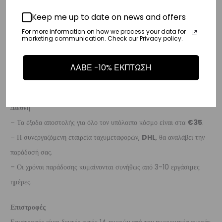
Ευρώπη
Keep me up to date on news and offers
– Τα έξοδα αποστολής για όλο την Ευρώπη είναι στα
€25
.
For more information on how we process your data for
– Η συνεργαζόμενη εταιρεία ταχυμεταφορών,
DHL
, θα αναλάβει την
marketing communication. Check our Privacy policy.
παράδοσή σας.
ΛΑΒΕ -10% ΕΚΠΤΩΣΗ
– Οι χρόνοι παράδοσης κυμαίνονται συνήθως από 3-8 εργάσιμες
ημέρες.
Διεθνή
– Τα έξοδα αποστολής για όλο τον υπόλοιπο κόσμο είναι στα
€35
.
– Η συνεργαζόμενη εταιρεία ταχυμεταφορών,
DHL
, θα αναλάβει την
παράδοσή σας.
– Οι χρόνοι παράδοσης κυμαίνονται συνήθως από 3-10 εργάσιμες
ημέρες.
Επιστροφές