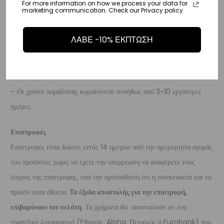
For more information on how we process your data for
ημέρες.
marketing communication. Check our Privacy policy.
Διεθνή
ΛΑΒΕ -10% ΕΚΠΤΩΣΗ
– Τα έξοδα αποστολής για όλο τον υπόλοιπο κόσμο είναι στα
€35
.
– Η συνεργαζόμενη εταιρεία ταχυμεταφορών,
DHL
, θα αναλάβει την
παράδοσή σας.
– Οι χρόνοι παράδοσης κυμαίνονται συνήθως από 3-10 εργάσιμες
ημέρες.
Επιστροφές
Επιστροφές είναι δεκτές εντός 14 ημερών από την ημερομηνία αγοράς
του προϊόντος χωρίς να έχετε την υποχρέωση να αναφέρετε τους
λόγους της επιστροφής, υπό την προϋπόθεση ότι η συσκευασία και το
προϊόν είναι άθικτα.
Τα έξοδα αποστολής για την επιστροφή,
επιβαρύνουν τον πελάτη
. Τα χρήματα θα αποσταλούν σε ένα
τραπεζικό λογαριασμό (Εθνικής, Alpha, Πειραιώς ή Eurobank) που