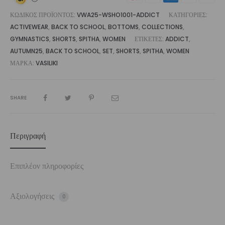
ΚΩΔΙΚΌΣ ΠΡΟΪΌΝΤΟΣ:
VWA25-WSHO1001-ADDICT
ΚΑΤΗΓΟΡΊΕΣ:
ACTIVEWEAR
,
BACK TO SCHOOL
,
BOTTOMS
,
COLLECTIONS
,
GYMNASTICS
,
SHORTS
,
SPITHA
,
WOMEN
ΕΤΙΚΈΤΕΣ:
ADDICT
,
AUTUMN25
,
BACK TO SCHOOL
,
SET
,
SHORTS
,
SPITHA
,
WOMEN
ΜΆΡΚΑ:
VASILIKI
SHARE
Περιγραφή
Επιπλέον πληροφορίες
Αξιολογήσεις
0