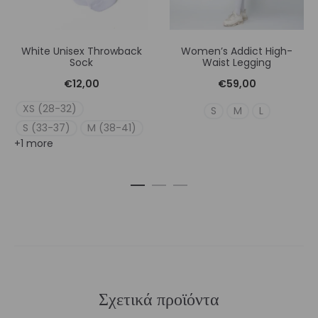
White Unisex Throwback
Women’s Addict High-
Sock
Waist Legging
€
12,00
€
59,00
XS (28-32)
S
M
L
S (33-37)
M (38-41)
+1 more
Σχετικά προϊόντα