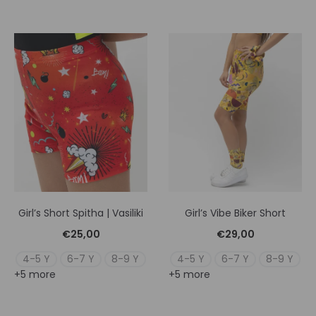
Girl’s Short Spitha | Vasiliki
Girl’s Vibe Biker Short
€
25,00
€
29,00
4-5 Y
6-7 Y
8-9 Y
4-5 Y
6-7 Y
8-9 Y
+5 more
+5 more