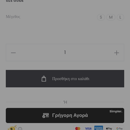
SIZE GUIDE
Μέγεθος
S
M
L
Women’s
Addict
High-
Προσθήκη στο καλάθι
Waist
Short
ποσότητα