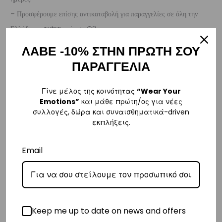
– Προσφέρουμε επίσης αντικαταβολή για παραγγελίες σε όλη την
Ελλάδα με extra χρέωση €2.
ΛΑΒΕ -10% ΣΤΗΝ ΠΡΩΤΗ ΣΟΥ
Κύπρος
ΠΑΡΑΓΓΕΛΙΑ
– Τα έξοδα αποστολής για Κύπρο είναι στα
€16
.
– Η συνεργαζόμενη εταιρεία ταχυμεταφορών,
Aramex
, θα αναλάβει
Γίνε μέλος της κοινότητας
“Wear Your
την παράδοσή σας.
Emotions”
και μάθε πρώτη/ος για νέες
συλλογές, δώρα και συναισθηματικά-driven
– Οι χρόνοι παράδοσης κυμαίνονται συνήθως από 2-7 εργάσιμες
εκπλήξεις.
ημέρες.
Email
Ευρώπη
– Τα έξοδα αποστολής για όλο την Ευρώπη είναι στα
€25
.
– Η συνεργαζόμενη εταιρεία ταχυμεταφορών,
DHL
, θα αναλάβει την
παράδοσή σας.
Keep me up to date on news and offers
– Οι χρόνοι παράδοσης κυμαίνονται συνήθως από 3-8 εργάσιμες