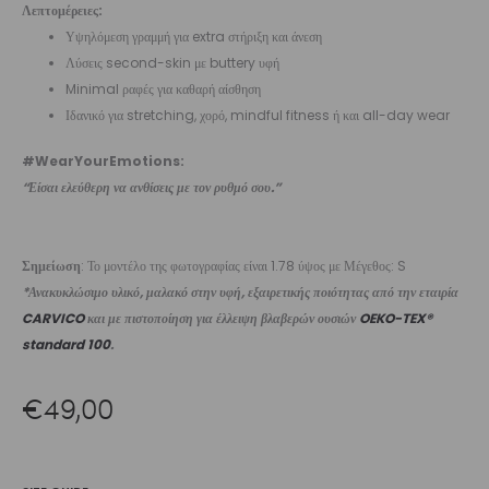
Λεπτομέρειες:
Υψηλόμεση γραμμή για extra στήριξη και άνεση
Λύσεις second-skin με buttery υφή
Minimal ραφές για καθαρή αίσθηση
Ιδανικό για stretching, χορό, mindful fitness ή και all-day wear
#WearYourEmotions:
“Είσαι ελεύθερη να ανθίσεις με τον ρυθμό σου.”
Σημείωση
: Το μοντέλο της φωτογραφίας είναι 1.78 ύψος με Μέγεθος: S
*Ανακυκλώσιμο υλικό, μαλακό στην υφή, εξαιρετικής ποιότητας από την εταιρία
CARVICO
και με πιστοποίηση για έλλειψη βλαβερών ουσιών
OEKO-TEX®
standard 100
.
€
49,00