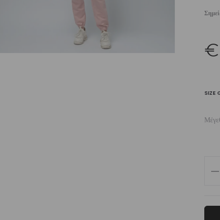
Σημε
€
SIZE 
Μέγε
Wo
Add
Jog
Sw