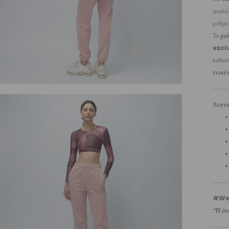
απαλά 
ρυθμό
Το
χα
excl
καθιστ
ετικέ
Λεπτο
#We
“Η άνε