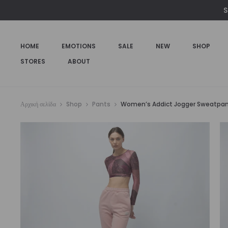
S
HOME
EMOTIONS
SALE
NEW
SHOP
STORES
ABOUT
Αρχική σελίδα
Shop
Pants
Women’s Addict Jogger Sweatpa