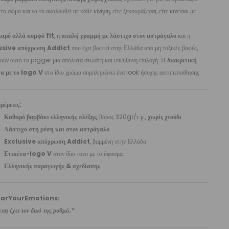
το σώμα και να το ακολουθεί σε κάθε κίνηση, είτε ξεκουράζεσαι, είτε κινείσαι με
.
λαρό αλλά κομψό fit
, η
απαλή γραμμή με λάστιχο στον αστράγαλο
και η
usive απόχρωση Addict
που έχει βαφτεί στην Ελλάδα από μη τοξικές βαφές,
ούν αυτό το jogger μια απόλυτα στιλάτη και υπεύθυνη επιλογή. Η
διακριτική
τα με το logo V
στο ίδιο χρώμα συμπληρώνει ένα look ήσυχης αυτοπεποίθησης.
μέρειες:
Καθαρό βαμβάκι ελληνικής πλέξης
, βάρος 320gr/τ.μ.,
χωρίς χνούδι
Λάστιχο στη μέση και στον αστράγαλο
Exclusive απόχρωση Addict
, βαμμένη στην Ελλάδα
Ετικέτα-logo V
στον ίδιο τόνο με το ύφασμα
Ελληνικής παραγωγής & σχεδίασης
arYourEmotions:
ση έχει τον δικό της ρυθμό.”