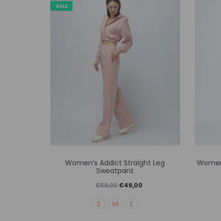
SALE
Αυτό
Women’s Addict Straight Leg
Women’
το
Sweatpant
προϊόν
Original
Η
€
59,00
€
49,00
έχει
price
τρέχουσα
S
M
L
πολλαπλές
was:
τιμή