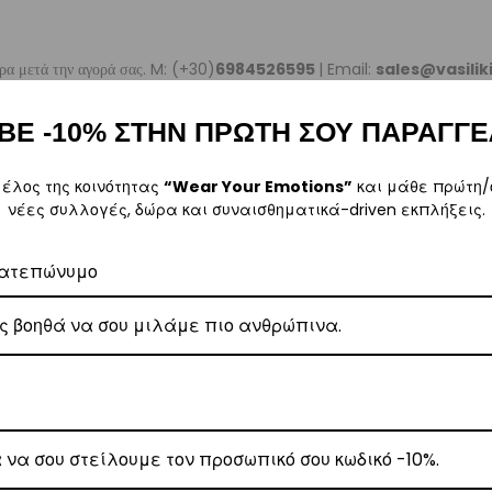
ρα μετά την αγορά σας. M: (+30)
6984526595
| Email:
sales@vasili
ΒΕ -10% ΣΤΗΝ ΠΡΩΤΗ ΣΟΥ ΠΑΡΑΓΓΕ
μέλος της κοινότητας
“Wear Your Emotions”
και μάθε πρώτη/
νέες συλλογές, δώρα και συναισθηματικά-driven εκπλήξεις.
ω των 80€
.
έωση εξόδων αποστολής στα
€3
.
ατεπώνυμο
 Center
, θα αναλάβει την παράδοσή σας.
γάσιμες ημέρες.
ε όλη την Ελλάδα με extra χρέωση
€2
.
, θα αναλάβει την παράδοσή σας.