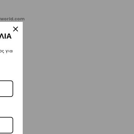
kiworld.com
ΛΙΑ
ος για