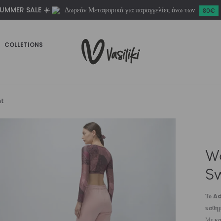
UMMER SALE ☀️
Δωρεάν Μεταφορικά για παραγγελίες άνω των
80€
COLLETIONS
nt
Wo
S
Το Ad
καθημ
Με
κα