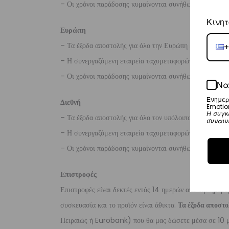
– Οι χρόνοι παράδοσης κυμαίνονται συνήθως από 2-7 ερ
Κινητ
Ευρώπη
– Τα έξοδα αποστολής για όλο την Ευρώπη είναι στα
€2
+
– Η συνεργαζόμενη εταιρεία ταχυμεταφορών,
DHL
, θα α
– Οι χρόνοι παράδοσης κυμαίνονται συνήθως από 3-8 ερ
Να
Ενημερ
Διεθνή
Emotio
Η συγκ
– Τα έξοδα αποστολής για όλο τον υπόλοιπο κόσμο είνα
συναιν
– Η συνεργαζόμενη εταιρεία ταχυμεταφορών,
DHL
, θα α
– Οι χρόνοι παράδοσης κυμαίνονται συνήθως από 3-10 ε
Επιστροφές
Επιστροφές είναι δεκτές εντός 14 ημερών από την ημερο
συσκευασία και το προϊόν είναι άθικτα.
Τα έξοδα αποστο
Πειραιώς ή Eurobank) που θα μας δώσετε μέσα σε 10 μ