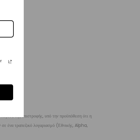
r
 λόγους της επιστροφής, υπό την προϋπόθεση ότι η
 σε ένα τραπεζικό λογαριασμό (Εθνικής, Alpha,