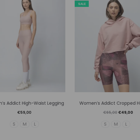
SALE
Αυτό
Αυτό
s Addict High-Waist Legging
Women’s Addict Cropped H
το
το
Original
Η
€
59,00
€
65,00
€
49,00
προϊόν
προϊόν
price
τρέ
S
M
L
S
M
L
έχει
έχει
was:
τιμ
πολλαπλές
πολλαπλ