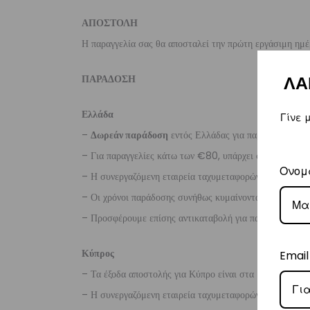
ΑΠΟΣΤΟΛΗ
Η παραγγελία σας θα αποσταλεί την πρώτη εργάσιμη ημέ
ΠΑΡΑΔΟΣΗ
ΛΑ
Ελλάδα
Γίνε 
–
Δωρεάν παράδοση
εντός Ελλάδας για παραγγελίες
άν
– Για παραγγελίες κάτω των €80, υπάρχει σταθερή χρ
Ονομ
– Η συνεργαζόμενη εταιρεία ταχυμεταφορών,
Courier
– Οι χρόνοι παράδοσης συνήθως κυμαίνονται από 1-3 ερ
– Προσφέρουμε επίσης αντικαταβολή για παραγγελίες σ
Κύπρος
Email
– Τα έξοδα αποστολής για Κύπρο είναι στα
€16
.
– Η συνεργαζόμενη εταιρεία ταχυμεταφορών,
Aramex