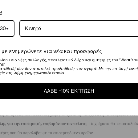
γάσιμες ημέρες.
ό
5
.
30
ναλάβει την παράδοσή σας.
γάσιμες ημέρες.
 με ενημερώνετε για νέα και προσφορές
ώσου για νέες συλλογές, αποκλειστικά δώρα και εμπειρίες του “Wear You
ns”.
ατάθεσή σου δεν αποτελεί προϋπόθεση για αγορά. Με την επιλογή αυτή
ι στα
€35
.
είς στη λήψη ενημερωτικών emails.
ναλάβει την παράδοσή σας.
ργάσιμες ημέρες.
ΛΑΒΕ -10% ΕΚΠΤΩΣΗ
μηνία αγοράς του προϊόντος χωρίς να έχετε την υποχρέωση να αναφέρετε τους
λής για την επιστροφή, επιβαρύνουν τον πελάτη
. Τα χρήματα θα αποσταλούν
έρες που θα παραλάβουμε το επιστρεφόμενο προϊόν.