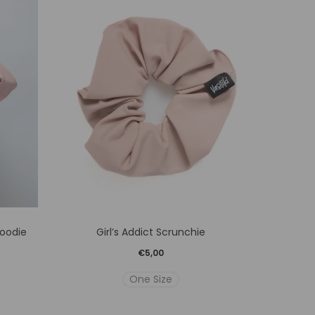
SALE
Αυτό
oodie
Girl’s Addict Scrunchie
Women’
το
€
5,00
προϊόν
χουσα
One Size
έχει
ή
ές
πολλαπλές