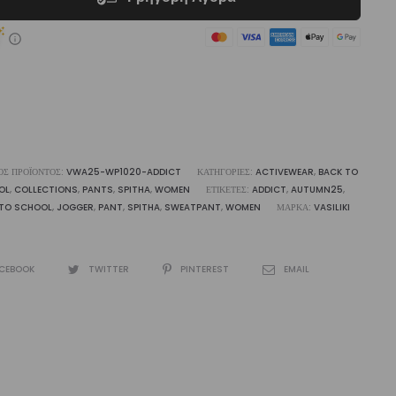
ότητα
ΌΣ ΠΡΟΪΌΝΤΟΣ:
VWA25-WP1020-ADDICT
ΚΑΤΗΓΟΡΊΕΣ:
ACTIVEWEAR
,
BACK TO
OL
,
COLLECTIONS
,
PANTS
,
SPITHA
,
WOMEN
ΕΤΙΚΈΤΕΣ:
ADDICT
,
AUTUMN25
,
 TO SCHOOL
,
JOGGER
,
PANT
,
SPITHA
,
SWEATPANT
,
WOMEN
ΜΆΡΚΑ:
VASILIKI
CEBOOK
TWITTER
PINTEREST
EMAIL