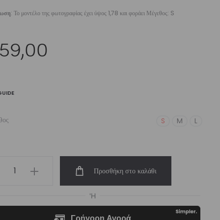
ίωση
: Το μοντέλο της φωτογραφίας έχει ύψος 1,78 και φοράει Μέγεθος: S
59,00
GUIDE
θος
S
M
L
men’s
Προσθήκη στο καλάθι
ict
ger
eatpant