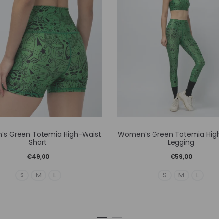
Αυτό
Αυτό
s Green Totemia High-Waist
Women’s Green Totemia Hig
το
το
Short
Legging
προϊόν
προϊόν
€
49,00
€
59,00
έχει
έχει
S
M
L
S
M
L
πολλαπλές
πολλαπλ
παραλλαγές.
παραλλα
Οι
Οι