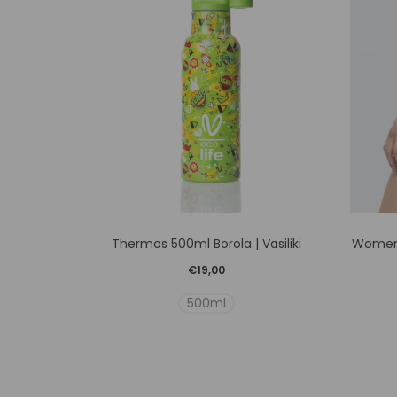
Αυτό
Thermos 500ml Borola | Vasiliki
Women’
το
€
19,00
προϊόν
500ml
έχει
πολλαπλές
παραλλαγές.
Οι