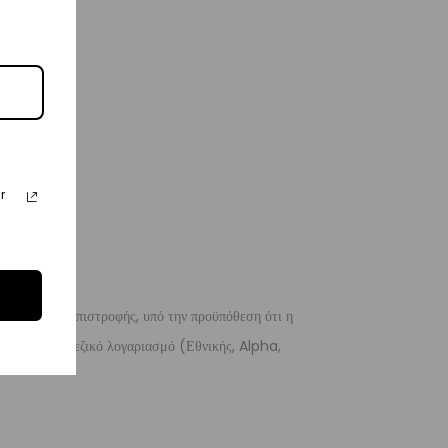
r
 λόγους της επιστροφής, υπό την προϋπόθεση ότι η
 σε ένα τραπεζικό λογαριασμό (Εθνικής, Alpha,