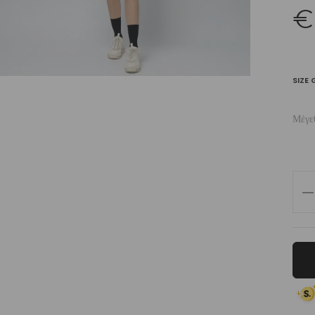
€
SIZE 
Μέγε
Wo
Gr
To
Hig
Wai
Bik
Sho