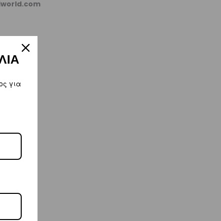
kiworld.com
ΛΙΑ
ος για