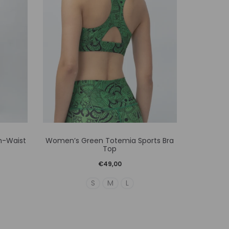
Αυτό
h-Waist
Women’s Green Totemia Sports Bra
Girl’s
το
Top
προϊόν
€
49,00
έχει
S
M
L
ές
πολλαπλές
γές.
παραλλαγές.
Οι