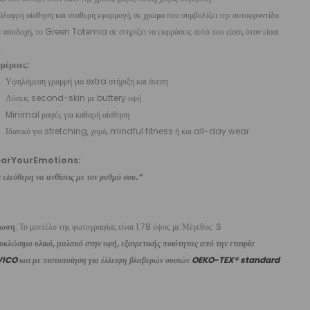
λαφρη αίσθηση και σταθερή εφαρμογή, σε χρώμα που συμβολίζει την αυτοφροντίδα
ν αποδοχή, το Green Totemia σε στηρίζει να εκφράσεις αυτό που είσαι, όταν είσαι
.
μέρειες:
Υψηλόμεση γραμμή για extra στήριξη και άνεση
Λύσεις second-skin με buttery υφή
Minimal ραφές για καθαρή αίσθηση
Ιδανικό για stretching, χορό, mindful fitness ή και all-day wear
arYourEmotions:
 ελεύθερη να ανθίσεις με τον ρυθμό σου.”
ίωση
: Το μοντέλο της φωτογραφίας είναι 1.78 ύψος με Μέγεθος: S
κλώσιμο υλικό, μαλακό στην υφή, εξαιρετικής ποιότητας από την εταιρία
VICO
και με πιστοποίηση για έλλειψη βλαβερών ουσιών
OEKO-TEX® standard