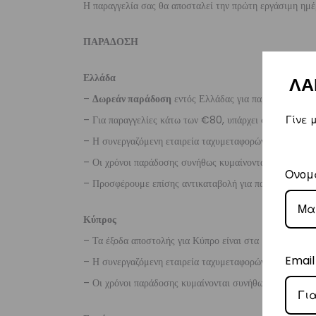
Η παραγγελία σας θα αποσταλεί την πρώτη εργάσιμη ημέ
ΠΑΡΑΔΟΣΗ
Ελλάδα
ΛΑ
–
Δωρεάν παράδοση
εντός Ελλάδας για παραγγελίες
άν
– Για παραγγελίες κάτω των €80, υπάρχει σταθερή χρ
Γίνε 
– Η συνεργαζόμενη εταιρεία ταχυμεταφορών,
Courier
– Οι χρόνοι παράδοσης συνήθως κυμαίνονται από 1-3 ερ
Ονομ
– Προσφέρουμε επίσης αντικαταβολή για παραγγελίες σ
Κύπρος
– Τα έξοδα αποστολής για Κύπρο είναι στα
€16
.
Email
– Η συνεργαζόμενη εταιρεία ταχυμεταφορών,
Aramex
– Οι χρόνοι παράδοσης κυμαίνονται συνήθως από 2-7 ερ