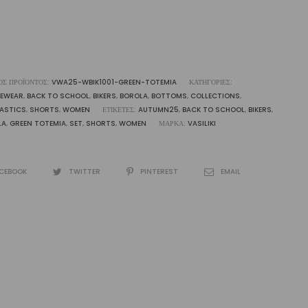
ότητα
ΌΣ ΠΡΟΪΌΝΤΟΣ:
VWA25-WBIK1001-GREEN-TOTEMIA
ΚΑΤΗΓΟΡΊΕΣ:
VEWEAR
,
BACK TO SCHOOL
,
BIKERS
,
BOROLA
,
BOTTOMS
,
COLLECTIONS
,
ASTICS
,
SHORTS
,
WOMEN
ΕΤΙΚΈΤΕΣ:
AUTUMN25
,
BACK TO SCHOOL
,
BIKERS
,
LA
,
GREEN TOTEMIA
,
SET
,
SHORTS
,
WOMEN
ΜΆΡΚΑ:
VASILIKI
CEBOOK
TWITTER
PINTEREST
EMAIL