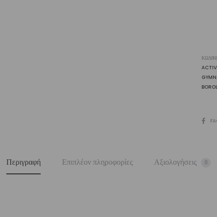
ποσ
ΚΩΔΙΚ
ACTI
GYMN
BORO
SHARE
FA
Περιγραφή
Επιπλέον πληροφορίες
Αξιολογήσεις
0