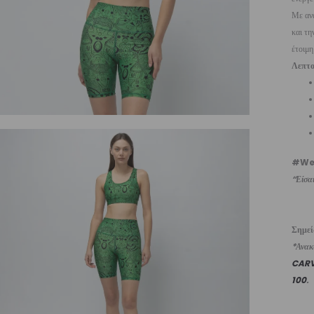
Με ανά
και τη
έτοιμη
Λεπτο
#We
“Είσαι
Σημε
*Ανακυ
CAR
100
.