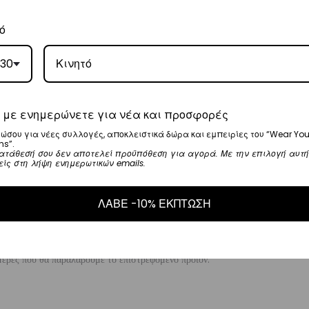
5
.
ό
ναλάβει την παράδοσή σας.
30
γάσιμες ημέρες.
 με ενημερώνετε για νέα και προσφορές
ι στα
€35
.
ώσου για νέες συλλογές, αποκλειστικά δώρα και εμπειρίες του “Wear You
ναλάβει την παράδοσή σας.
ns”.
ατάθεσή σου δεν αποτελεί προϋπόθεση για αγορά. Με την επιλογή αυτή
ργάσιμες ημέρες.
είς στη λήψη ενημερωτικών emails.
ΛΑΒΕ -10% ΕΚΠΤΩΣΗ
μηνία αγοράς του προϊόντος χωρίς να έχετε την υποχρέωση να αναφέρετε τους
λής για την επιστροφή, επιβαρύνουν τον πελάτη
. Τα χρήματα θα αποσταλούν
έρες που θα παραλάβουμε το επιστρεφόμενο προϊόν.