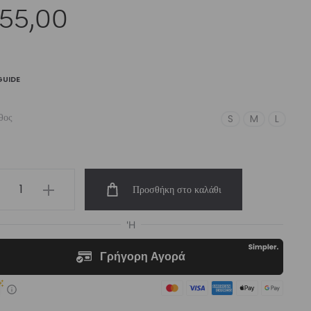
55,00
GUIDE
θος
S
M
L
men’s
Προσθήκη στο καλάθι
een
temia
h-
st
er
rt