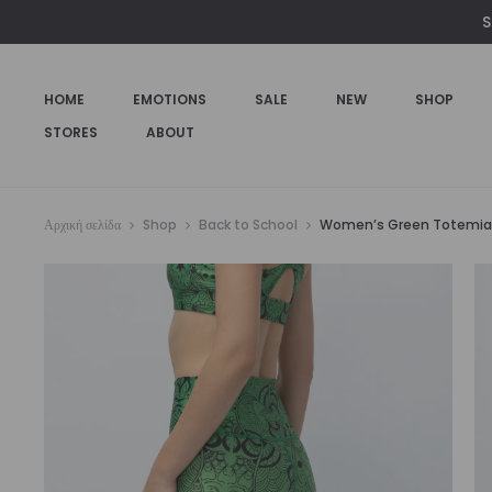
S
HOME
EMOTIONS
SALE
NEW
SHOP
STORES
ABOUT
Αρχική σελίδα
Shop
Back to School
Women’s Green Totemia H