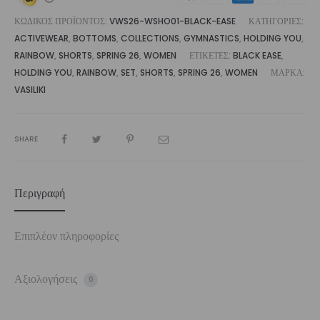
ΚΩΔΙΚΌΣ ΠΡΟΪΌΝΤΟΣ:
VWS26-WSHO01-BLACK-EASE
ΚΑΤΗΓΟΡΊΕΣ:
ACTIVEWEAR
,
BOTTOMS
,
COLLECTIONS
,
GYMNASTICS
,
HOLDING YOU
,
RAINBOW
,
SHORTS
,
SPRING 26
,
WOMEN
ΕΤΙΚΈΤΕΣ:
BLACK EASE
,
HOLDING YOU
,
RAINBOW
,
SET
,
SHORTS
,
SPRING 26
,
WOMEN
ΜΆΡΚΑ:
VASILIKI
SHARE
Περιγραφή
Επιπλέον πληροφορίες
Αξιολογήσεις
0