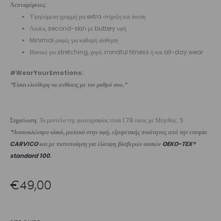
Λεπτομέρειες:
Υψηλόμεση γραμμή για extra στήριξη και άνεση
Λύσεις second-skin με buttery υφή
Minimal ραφές για καθαρή αίσθηση
Ιδανικό για stretching, χορό, mindful fitness ή και all-day wear
#WearYourEmotions:
“Είσαι ελεύθερη να ανθίσεις με τον ρυθμό σου.”
Σημείωση
: Το μοντέλο της φωτογραφίας είναι 1.78 ύψος με Μέγεθος: S
*Ανακυκλώσιμο υλικό, μαλακό στην υφή, εξαιρετικής ποιότητας από την εταιρία
CARVICO
και με πιστοποίηση για έλλειψη βλαβερών ουσιών
OEKO-TEX®
standard 100
.
€
49,00