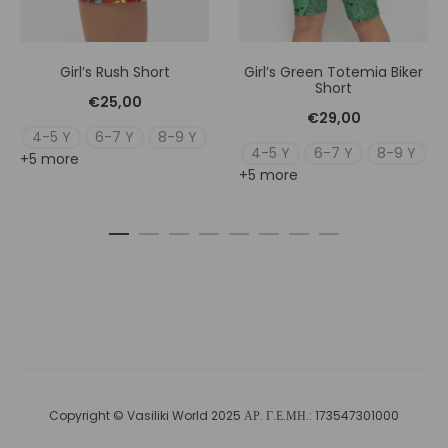
Girl’s Rush Short
Girl’s Green Totemia Biker
Short
€
25,00
€
29,00
4-5 Y
6-7 Y
8-9 Y
4-5 Y
6-7 Y
8-9 Y
+5 more
+5 more
Copyright © Vasiliki World 2025 ΑΡ. Γ.Ε.ΜΗ.: 173547301000