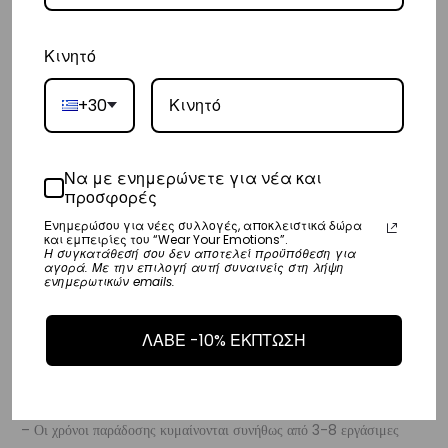
– Προσφέρουμε επίσης αντικαταβολή για παραγγελίες σε όλη την
Κινητό
Ελλάδα με extra χρέωση €2.
+30
Κύπρος
– Τα έξοδα αποστολής για Κύπρο είναι στα
€16
.
– Η συνεργαζόμενη εταιρεία ταχυμεταφορών,
Aramex
, θα αναλάβει
Να με ενημερώνετε για νέα και
προσφορές
την παράδοσή σας.
Ενημερώσου για νέες συλλογές, αποκλειστικά δώρα
– Οι χρόνοι παράδοσης κυμαίνονται συνήθως από 2-7 εργάσιμες
και εμπειρίες του “Wear Your Emotions”.
Η συγκατάθεσή σου δεν αποτελεί προϋπόθεση για
ημέρες.
αγορά. Με την επιλογή αυτή συναινείς στη λήψη
ενημερωτικών emails.
Ευρώπη
ΛΑΒΕ -10% ΕΚΠΤΩΣΗ
– Τα έξοδα αποστολής για όλο την Ευρώπη είναι στα
€25
.
– Η συνεργαζόμενη εταιρεία ταχυμεταφορών,
DHL
, θα αναλάβει την
παράδοσή σας.
– Οι χρόνοι παράδοσης κυμαίνονται συνήθως από 3-8 εργάσιμες