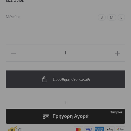
SIZE GUIDE
Μέγεθος
S
M
L
Women’s
High-
Waist
Προσθήκη στο καλάθι
Short
Black
Ease
|
Vasiliki
ποσότητα