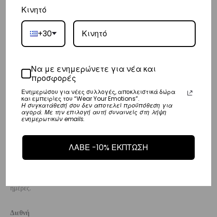
Κινητό
Κύπρος
– Τα έξοδα αποστολής για Κύπρο είναι στα
€16
.
+30
– Η συνεργαζόμενη εταιρεία ταχυμεταφορών,
Aramex
, θα αναλάβει
την παράδοσή σας.
Να με ενημερώνετε για νέα και
– Οι χρόνοι παράδοσης κυμαίνονται συνήθως από 2-7 εργάσιμες
προσφορές
ημέρες.
Ενημερώσου για νέες συλλογές, αποκλειστικά δώρα
και εμπειρίες του “Wear Your Emotions”.
Η συγκατάθεσή σου δεν αποτελεί προϋπόθεση για
αγορά. Με την επιλογή αυτή συναινείς στη λήψη
Ευρώπη
ενημερωτικών emails.
– Τα έξοδα αποστολής για όλο την Ευρώπη είναι στα
€25
.
– Η συνεργαζόμενη εταιρεία ταχυμεταφορών,
DHL
, θα αναλάβει την
ΛΑΒΕ -10% ΕΚΠΤΩΣΗ
παράδοσή σας.
– Οι χρόνοι παράδοσης κυμαίνονται συνήθως από 3-8 εργάσιμες
ημέρες.
Διεθνή