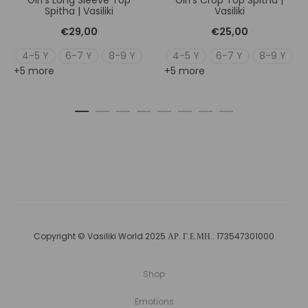
Girl’s Long Sleeve Top
Girl’s Crop Top Spitha |
Spitha | Vasiliki
Vasiliki
€
29,00
€
25,00
4-5 Y
6-7 Y
8-9 Y
4-5 Y
6-7 Y
8-9 Y
+5 more
+5 more
Copyright © Vasiliki World 2025 ΑΡ. Γ.Ε.ΜΗ.: 173547301000
Shop
Emotions