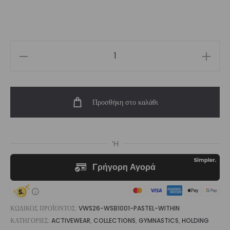
Women’s
Sport
Bra
Προσθήκη στο καλάθι
Pastel
Within
|
Vasiliki
ποσότητα
ΚΩΔΙΚΌΣ ΠΡΟΪΌΝΤΟΣ:
VWS26-WSB1001-PASTEL-WITHIN
ΚΑΤΗΓΟΡΊΕΣ:
ACTIVEWEAR
,
COLLECTIONS
,
GYMNASTICS
,
HOLDING