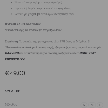
Ελαστική εφαρμογή με εσωτερική στήριξη
Στρογγυλή λαιμόκοψη και κομψή ανοιχτή πλάτη
Ιδανικό για yoga, pilates, ή ως everyday top
#WearYourEmotions:
“Είσαι ελεύθερη να ανθίσεις με τον ρυθμό σου.”
Σημείωση
: Το μοντέλο της φωτογραφίας είναι 1.78 ύψος με Μέγεθος: S
*Ανακυκλώσιμο υλικό, μαλακό στην υφή, εξαιρετικής ποιότητας από την εταιρία
CARVICO
και με πιστοποίηση για έλλειψη βλαβερών ουσιών
OEKO-TEX®
standard 100
.
€
49,00
SIZE GUIDE
Μέγεθος
S
M
L