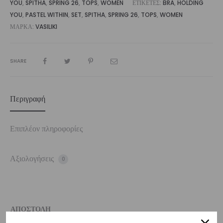
YOU
,
SPITHA
,
SPRING 26
,
TOPS
,
WOMEN
ΕΤΙΚΈΤΕΣ:
BRA
,
HOLDING
YOU
,
PASTEL WITHIN
,
SET
,
SPITHA
,
SPRING 26
,
TOPS
,
WOMEN
ΜΆΡΚΑ:
VASILIKI
SHARE
Περιγραφή
Επιπλέον πληροφορίες
Αξιολογήσεις
0
ΑΠΟΣΤΟΛΗ