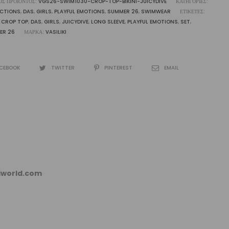
ΌΣ ΠΡΟΪΌΝΤΟΣ:
VGS26-SWIM1030-CROP-TOP-BIKINI-JUICYDIVE
ΚΑΤΗΓΟΡΊΕΣ:
ότητα
ECTIONS
,
DAS
,
GIRLS
,
PLAYFUL EMOTIONS
,
SUMMER 26
,
SWIMWEAR
ΕΤΙΚΈΤΕΣ:
,
CROP TOP
,
DAS
,
GIRLS
,
JUICYDIVE
,
LONG SLEEVE
,
PLAYFUL EMOTIONS
,
SET
,
ER 26
ΜΆΡΚΑ:
VASILIKI
CEBOOK
TWITTER
PINTEREST
EMAIL
kiworld.com