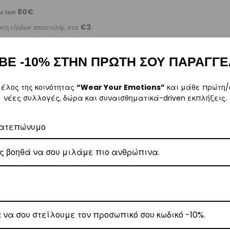
ω των 80€
.
έωση εξόδων αποστολής στα
€3
.
 Center
, θα αναλάβει την παράδοσή σας.
γάσιμες ημέρες.
ΒΕ -10% ΣΤΗΝ ΠΡΩΤΗ ΣΟΥ ΠΑΡΑΓΓΕ
ε όλη την Ελλάδα με extra χρέωση €2.
μέλος της κοινότητας
“Wear Your Emotions”
και μάθε πρώτη/
νέες συλλογές, δώρα και συναισθηματικά-driven εκπλήξεις.
ατεπώνυμο
, θα αναλάβει την παράδοσή σας.
γάσιμες ημέρες.
5
.
ναλάβει την παράδοσή σας.
γάσιμες ημέρες.