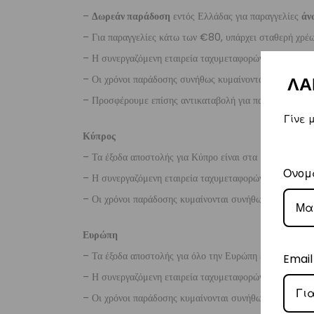
–
Δωρεάν παράδοση
εντός Ελλάδας για παραγγελίες
άν
– Για παραγγελίες κάτω των €80, υπάρχει σταθερή χρ
– Η συνεργαζόμενη εταιρεία ταχυμεταφορών,
Courier
– Οι χρόνοι παράδοσης συνήθως κυμαίνονται από 1-3 ερ
ΛΑ
– Προσφέρουμε επίσης αντικαταβολή για παραγγελίες σ
Γίνε 
Κύπρος
– Τα έξοδα αποστολής για Κύπρο είναι στα
€16
.
Ονομ
– Η συνεργαζόμενη εταιρεία ταχυμεταφορών,
Aramex
– Οι χρόνοι παράδοσης κυμαίνονται συνήθως από 2-7 ερ
Ευρώπη
– Τα έξοδα αποστολής για όλο την Ευρώπη είναι στα
€2
Email
– Η συνεργαζόμενη εταιρεία ταχυμεταφορών,
DHL
, θα α
– Οι χρόνοι παράδοσης κυμαίνονται συνήθως από 3-8 ερ