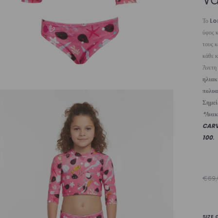
Το
Lo
ύφος κ
τους κ
κάθε κ
Άνετη
ηλιακ
πολυα
Σημε
*Ανακυ
CAR
100
.
€
69,
SIZE 