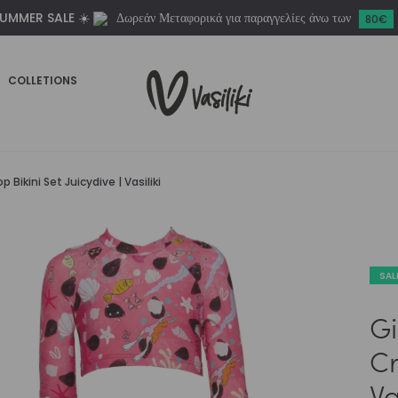
UMMER SALE ☀️
Δωρεάν Μεταφορικά για παραγγελίες άνω των
Top
80€
Bikini
Set
COLLETIONS
Juicydive
|
Vasiliki
ποσότητα
Bikini Set Juicydive | Vasiliki
SAL
Gi
Cr
Va