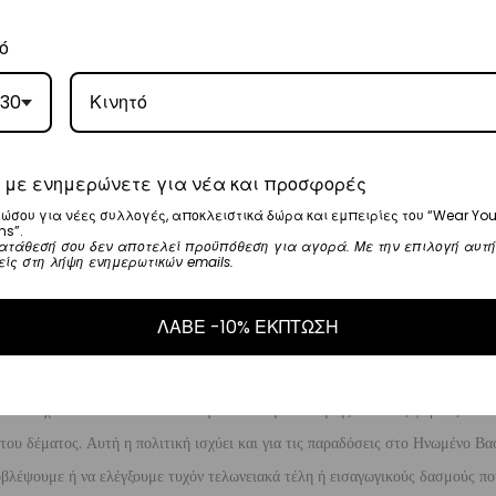
ό
ι στα
€35
.
ναλάβει την παράδοσή σας.
30
ργάσιμες ημέρες.
 με ενημερώνετε για νέα και προσφορές
ώσου για νέες συλλογές, αποκλειστικά δώρα και εμπειρίες του “Wear You
μηνία αγοράς του προϊόντος χωρίς να έχετε την υποχρέωση να αναφέρετε τους
ns”.
ατάθεσή σου δεν αποτελεί προϋπόθεση για αγορά. Με την επιλογή αυτή
λής για την επιστροφή, επιβαρύνουν τον πελάτη
. Τα χρήματα θα αποσταλούν
είς στη λήψη ενημερωτικών emails.
έρες που θα παραλάβουμε το επιστρεφόμενο προϊόν.
ΛΑΒΕ -10% ΕΚΠΤΩΣΗ
τελωνειακές ή εισαγωγικές επιβαρύνσεις.
 ενδέχεται να είστε υπεύθυνοι για τα τέλη διακίνησης και τους φόρους όταν
ου δέματος. Αυτή η πολιτική ισχύει και για τις παραδόσεις στο Ηνωμένο Βασ
βλέψουμε ή να ελέγξουμε τυχόν τελωνειακά τέλη ή εισαγωγικούς δασμούς που