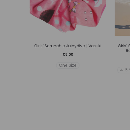
Αυτό
Girls’ Scrunchie Juicydive | Vasiliki
Girls
το
Bo
€
5,00
προϊόν
One Size
έχει
4-5 
πολλαπλές
παραλλαγές.
Οι
επιλογές
μπορούν
να
επιλεγούν