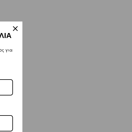
ΛΙΑ
ος για