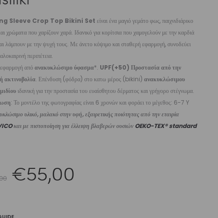
VASILIKI
VASILIKI
ng Sleeve Crop Top Bikini Set
είναι ένα μαγιό γεμάτο φως, παιχνιδιάρικο
αι χρώματα που χαρίζουν χαρά. Ιδανικό για κορίτσια που χαμογελούν με την καρδιά
αι λάμπουν με την ψυχή τους. Με άνετο κόψιμο και σταθερή εφαρμογή, συνοδεύει
αλοκαιρινή περιπέτεια.
 εφαρμογή από
ανακυκλώσιμο ύφασμα
*.
UPF(+50) Προστασία από την
ή ακτινοβολία
. Επένδυση (φόδρα) στο κατω μέρος (bikini)
ανακυκλώσιμου
μιδίου
ιδανική για την προστασία του ευαίσθητου δέρματος και γρήγορο στέγνωμα.
ίωση
: Το μοντέλο της φωτογραφίας είναι 6 χρονών και φοράει το μέγεθος: 6-7 Y
κλώσιμο υλικό, μαλακό στην υφή, εξαιρετικής ποιότητας από την εταιρία
VICO
και με πιστοποίηση για έλλειψη βλαβερών ουσιών
OEKO-TEX® standard
Original
Η
€
55,00
00
price
τρέχουσα
GUIDE