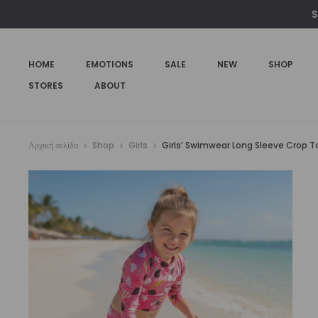
€69,00.
είναι:
S
€55,00.
HOME
EMOTIONS
SALE
NEW
SHOP
STORES
ABOUT
Αρχική σελίδα
Shop
Girls
Girls’ Swimwear Long Sleeve Crop Top 