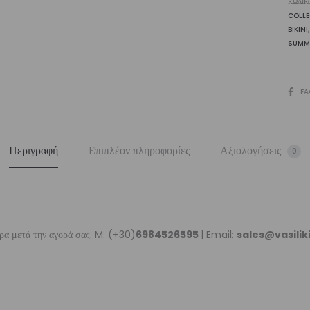
ΚΩΔΙΚ
ποσ
COLL
BIKINI
SUMM
SHARE
FA
Περιγραφή
Επιπλέον πληροφορίες
Αξιολογήσεις
0
ρα μετά την αγορά σας. M: (+30)
6984526595
| Email:
sales@vasili