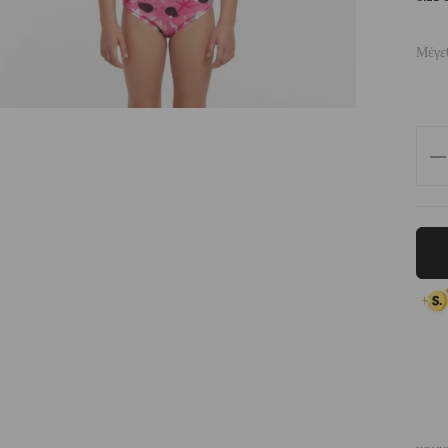
Μέγε
Girl
Sw
Lon
Sle
Cr
To
Biki
Set
Jui
|
Vasi