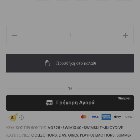
€65,00.
είναι:
€55,00.
Girls'
Swimwear
One
Προσθήκη στο καλάθι
Piece
Swimsuit
Pleated
Juicydive
|
Vasiliki
ποσότητα
ΚΩΔΙΚΌΣ ΠΡΟΪΌΝΤΟΣ:
VGS26-SWIM1040-SWIMSUIT-JUICYDIVE
ΚΑΤΗΓΟΡΊΕΣ:
COLLECTIONS
,
DAS
,
GIRLS
,
PLAYFUL EMOTIONS
,
SUMMER