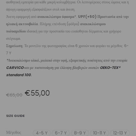
αισθητική εμπειρία για κάθε μικρή κολυμβήτρια. Οι λεπτομέρειες στους ώμους και η
άψογη εφαρμογή εξασφαλίζουν στυλ και άνεση.
Άνετη εφαρμογή από
ανακυκλώσιμο ύφασμα
*.
UPF(+50) Προστασία από την
ηλιακή ακτινοβολία
. Πλήρης επένδυση (φόδρα)
ανακυκλώσιμου
πολυαμιδίου
ιδανική για την προστασία του ευαίσθητου δέρματος και γρήγορο
στέγνωμα.
Σημείωση
: Το μοντέλο της φωτογραφίας είναι 6 χρονών και φοράει το μέγεθος: 6-
7 Y
*Ανακυκλώσιμο υλικό, μαλακό στην υφή, εξαιρετικής ποιότητας από την εταιρία
CARVICO
και με πιστοποίηση για έλλειψη βλαβερών ουσιών
OEKO-TEX®
standard 100
.
Original
Η
€
55,00
€
65,00
price
τρέχουσα
SIZE GUIDE
was:
τιμή
Μέγεθος
4-5 Y
6-7 Y
8-9 Y
10-11 Y
12-13 Y