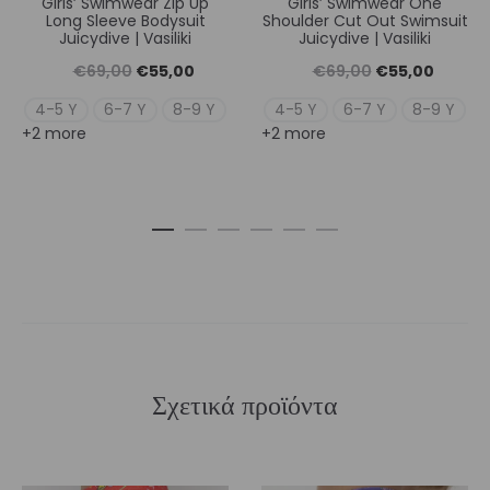
Girls’ Swimwear Zip Up
Girls’ Swimwear One
Long Sleeve Bodysuit
Shoulder Cut Out Swimsuit
Juicydive | Vasiliki
Juicydive | Vasiliki
Original
Η
Original
Η
€
69,00
€
55,00
€
69,00
€
55,00
price
τρέχουσα
price
τρέχουσ
4-5 Y
6-7 Y
8-9 Y
4-5 Y
6-7 Y
8-9 Y
+2 more
+2 more
was:
τιμή
was:
τιμή
€69,00.
είναι:
€69,00.
είναι:
€55,00.
€55,00
Σχετικά προϊόντα