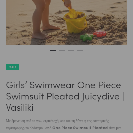
SALE
Girls’ Swimwear One Piece
Swimsuit Pleated Juicydive |
Vasiliki
Με έμπνευση από τα γεωμετρικά σχήματα και τη δύναμη της εσωτερικής
περιστροφής, το ολόσωμο μαγιό
One Piece Swimsuit Pleated
είναι μια