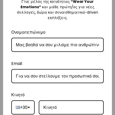
Γίνε μέλος της κοινότητας
“Wear Your
Emotions”
και μάθε πρώτη/ος για νέες
Κύπρος
συλλογές, δώρα και συναισθηματικά-driven
εκπλήξεις.
– Τα έξοδα αποστολής για Κύπρο είναι στα
€16
.
– Η συνεργαζόμενη εταιρεία ταχυμεταφορών,
Aramex
, θα αναλάβει
Ονοματεπώνυμο
την παράδοσή σας.
– Οι χρόνοι παράδοσης κυμαίνονται συνήθως από 2-7 εργάσιμες
ημέρες.
Ευρώπη
Email
– Τα έξοδα αποστολής για όλο την Ευρώπη είναι στα
€25
.
– Η συνεργαζόμενη εταιρεία ταχυμεταφορών,
DHL
, θα αναλάβει την
παράδοσή σας.
– Οι χρόνοι παράδοσης κυμαίνονται συνήθως από 3-8 εργάσιμες
Κινητό
ημέρες.
+30
Διεθνή