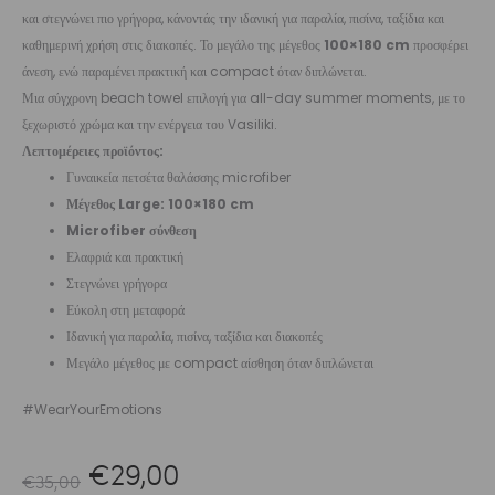
και στεγνώνει πιο γρήγορα, κάνοντάς την ιδανική για παραλία, πισίνα, ταξίδια και
καθημερινή χρήση στις διακοπές. Το μεγάλο της μέγεθος
100×180 cm
προσφέρει
άνεση, ενώ παραμένει πρακτική και compact όταν διπλώνεται.
Μια σύγχρονη beach towel επιλογή για all-day summer moments, με το
ξεχωριστό χρώμα και την ενέργεια του Vasiliki.
Λεπτομέρειες προϊόντος:
Γυναικεία πετσέτα θαλάσσης microfiber
Μέγεθος Large: 100×180 cm
Microfiber σύνθεση
Ελαφριά και πρακτική
Στεγνώνει γρήγορα
Εύκολη στη μεταφορά
Ιδανική για παραλία, πισίνα, ταξίδια και διακοπές
Μεγάλο μέγεθος με compact αίσθηση όταν διπλώνεται
#WearYourEmotions
Original
Η
€
29,00
€
35,00