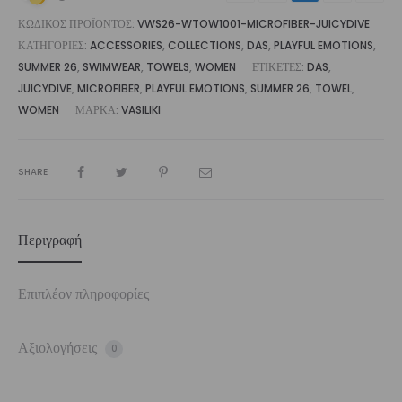
ΚΩΔΙΚΌΣ ΠΡΟΪΌΝΤΟΣ:
VWS26-WTOW1001-MICROFIBER-JUICYDIVE
ΚΑΤΗΓΟΡΊΕΣ:
ACCESSORIES
,
COLLECTIONS
,
DAS
,
PLAYFUL EMOTIONS
,
SUMMER 26
,
SWIMWEAR
,
TOWELS
,
WOMEN
ΕΤΙΚΈΤΕΣ:
DAS
,
JUICYDIVE
,
MICROFIBER
,
PLAYFUL EMOTIONS
,
SUMMER 26
,
TOWEL
,
WOMEN
ΜΆΡΚΑ:
VASILIKI
SHARE
Περιγραφή
Επιπλέον πληροφορίες
Αξιολογήσεις
0