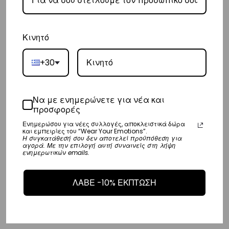
– Προσφέρουμε επίσης αντικαταβολή για παραγγελίες σε όλη την
Ελλάδα με extra χρέωση €2.
Κινητό
Κύπρος
+30
– Τα έξοδα αποστολής για Κύπρο είναι στα
€16
.
– Η συνεργαζόμενη εταιρεία ταχυμεταφορών,
Aramex
, θα αναλάβει
Να με ενημερώνετε για νέα και
την παράδοσή σας.
προσφορές
– Οι χρόνοι παράδοσης κυμαίνονται συνήθως από 2-7 εργάσιμες
Ενημερώσου για νέες συλλογές, αποκλειστικά δώρα
ημέρες.
και εμπειρίες του “Wear Your Emotions”.
Η συγκατάθεσή σου δεν αποτελεί προϋπόθεση για
αγορά. Με την επιλογή αυτή συναινείς στη λήψη
ενημερωτικών emails.
Ευρώπη
– Τα έξοδα αποστολής για όλο την Ευρώπη είναι στα
€25
.
ΛΑΒΕ -10% ΕΚΠΤΩΣΗ
– Η συνεργαζόμενη εταιρεία ταχυμεταφορών,
DHL
, θα αναλάβει την
παράδοσή σας.
– Οι χρόνοι παράδοσης κυμαίνονται συνήθως από 3-8 εργάσιμες