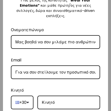
Γίνε μέλος της κοινότητας
“Wear Your
– Για παραγγελίες κάτω των €80, υπάρχει σταθερή χρέωση εξόδων
Emotions”
και μάθε πρώτη/ος για νέες
συλλογές, δώρα και συναισθηματικά-driven
αποστολής στα
€3
.
εκπλήξεις.
– Η συνεργαζόμενη εταιρεία ταχυμεταφορών,
Courier Center
, θα
αναλάβει την παράδοσή σας.
Ονοματεπώνυμο
– Οι χρόνοι παράδοσης συνήθως κυμαίνονται από 1-3 εργάσιμες
ημέρες.
– Προσφέρουμε επίσης αντικαταβολή για παραγγελίες σε όλη την
Ελλάδα με extra χρέωση €2.
Email
Κύπρος
– Τα έξοδα αποστολής για Κύπρο είναι στα
€16
.
– Η συνεργαζόμενη εταιρεία ταχυμεταφορών,
Aramex
, θα αναλάβει
Κινητό
την παράδοσή σας.
– Οι χρόνοι παράδοσης κυμαίνονται συνήθως από 2-7 εργάσιμες
+30
ημέρες.