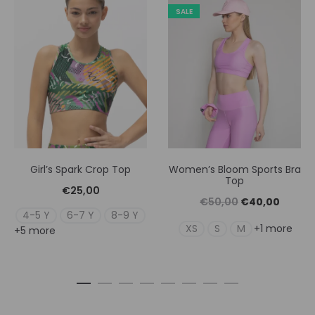
SALE
Girl’s Spark Crop Top
Women’s Bloom Sports Bra
Top
€
25,00
Original
Η
€
50,00
€
40,00
4-5 Y
6-7 Y
8-9 Y
price
τρέχουσ
XS
S
M
+1 more
+5 more
was:
τιμή
€50,00.
είναι:
€40,0