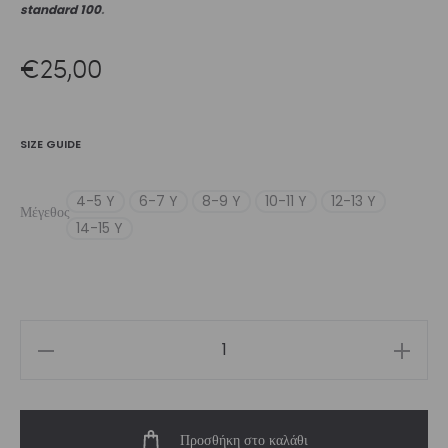
standard 100
.
€
25,00
SIZE GUIDE
4-5 Y
6-7 Y
8-9 Y
10-11 Y
12-13 Y
Μέγεθος
14-15 Y
Girls’
Crop
Top
Προσθήκη στο καλάθι
Heat