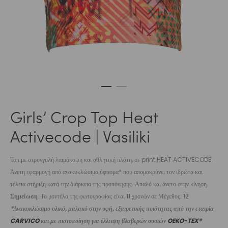
Girls’ Crop Top Heat
Activecode | Vasiliki
Τοπ με στρογγυλή λαιμόκοψη και αθλητική πλάτη, σε print HEAT ACTIVECODE.
Άνετη εφαρμογή από ανακυκλώσιμο ύφασμα* που απομακρύνει τον ιδρώτα και
τέλεια στήριξη κατά την διάρκεια της προπόνησης. Απαλό και άνετο στην κίνηση.
Σημείωση
: Το μοντέλο της φωτογραφίας είναι 11 χρονών σε Μέγεθος: 12
*Ανακυκλώσιμο υλικό, μαλακό στην υφή, εξαιρετικής ποιότητας από την εταιρία
CARVICO
και με πιστοποίηση για έλλειψη βλαβερών ουσιών
OEKO-TEX®