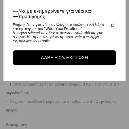
Ευρώπη
Να με ενημερώνετε για νέα και
προσφορές
– Τα έξοδα αποστολής για όλο την Ευρώπη είναι στα
€25
.
Ενημερώσου για νέες συλλογές, αποκλειστικά δώρα
– Η συνεργαζόμενη εταιρεία ταχυμεταφορών,
DHL
, θα αναλάβει την
και εμπειρίες του “Wear Your Emotions”.
Η συγκατάθεσή σου δεν αποτελεί προϋπόθεση για
παράδοσή σας.
αγορά. Με την επιλογή αυτή συναινείς στη λήψη
ενημερωτικών emails.
– Οι χρόνοι παράδοσης κυμαίνονται συνήθως από 3-8 εργάσιμες
ημέρες.
ΛΑΒΕ -10% ΕΚΠΤΩΣΗ
Διεθνή
– Τα έξοδα αποστολής για όλο τον υπόλοιπο κόσμο είναι στα
€35
.
– Η συνεργαζόμενη εταιρεία ταχυμεταφορών,
DHL
, θα αναλάβει την
παράδοσή σας.
– Οι χρόνοι παράδοσης κυμαίνονται συνήθως από 3-10 εργάσιμες
ημέρες.
Επιστροφές