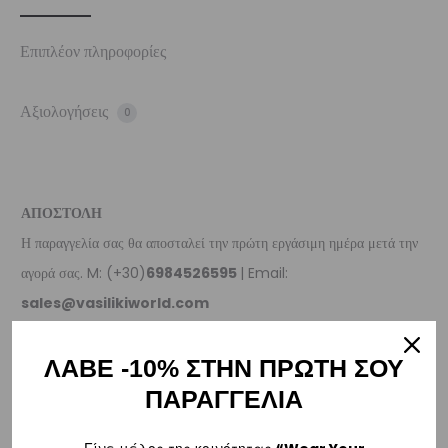
Επιπλέον πληροφορίες
Αξιολογήσεις
0
ΑΠΟΣΤΟΛΗ
Η παραγγελία σας θα αποσταλεί την πρώτη εργάσιμη ημέρα μετά την
αγορά σας. M: (+30)
6984526595
| Email:
sales@vasilikiworld.com
ΠΑΡΑΔΟΣΗ
ΛΑΒΕ -10% ΣΤΗΝ ΠΡΩΤΗ ΣΟΥ
ΠΑΡΑΓΓΕΛΙΑ
Ελλάδα
–
Δωρεάν παράδοση
εντός Ελλάδας για παραγγελίες
άνω των 80€
.