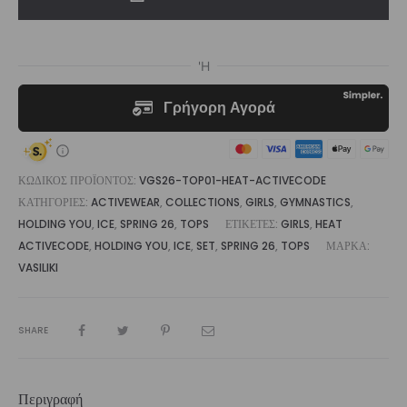
Activecode
|
Vasiliki
ποσότητα
ΚΩΔΙΚΌΣ ΠΡΟΪΌΝΤΟΣ:
VGS26-TOP01-HEAT-ACTIVECODE
ΚΑΤΗΓΟΡΊΕΣ:
ACTIVEWEAR
,
COLLECTIONS
,
GIRLS
,
GYMNASTICS
,
HOLDING YOU
,
ICE
,
SPRING 26
,
TOPS
ΕΤΙΚΈΤΕΣ:
GIRLS
,
HEAT
ACTIVECODE
,
HOLDING YOU
,
ICE
,
SET
,
SPRING 26
,
TOPS
ΜΆΡΚΑ:
VASILIKI
SHARE
Περιγραφή