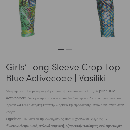
Girls’ Long Sleeve Crop Top
Blue Activecode | Vasiliki
Μακρυμάνικο Τοπ με στρογγυλή λαιμόκοψη και κλειστή πλάτη, σε print Blue
Activecode. Άνετη εφαρμογή από ανακυκλώσιμο ύφασμα* που απομακρύνει τον
ιδρώτα και τέλεια στήριξη κατά την διάρκεια της προπόνησης. Απαλό και άνετο στην
κίνηση.
Σημείωση
: Το μοντέλο της φωτογραφίας είναι 11 χρονών σε Μέγεθος: 12
*Ανακυκλώσιμο υλικό, μαλακό στην υφή, εξαιρετικής ποιότητας από την εταιρία