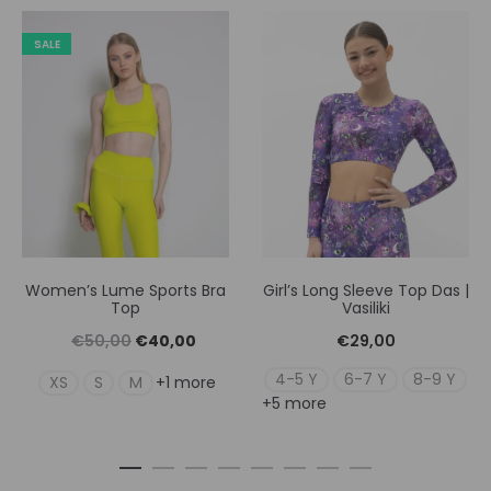
SALE
Women’s Lume Sports Bra
Girl’s Long Sleeve Top Das |
Top
Vasiliki
Original
Η
€
50,00
€
40,00
€
29,00
price
τρέχουσα
4-5 Y
6-7 Y
8-9 Y
XS
S
M
+1 more
+5 more
was:
τιμή
€50,00.
είναι:
€40,00.