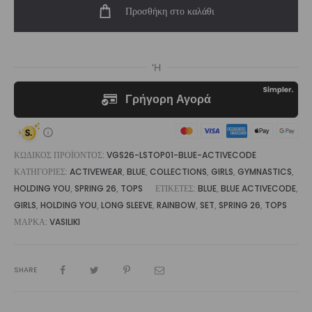
Προσθήκη στο καλάθι
Crop
Top
Blue
Activecode
|
Vasiliki
ποσότητα
ΚΩΔΙΚΌΣ ΠΡΟΪΌΝΤΟΣ:
VGS26-LSTOP01-BLUE-ACTIVECODE
ΚΑΤΗΓΟΡΊΕΣ:
ACTIVEWEAR
,
BLUE
,
COLLECTIONS
,
GIRLS
,
GYMNASTICS
,
HOLDING YOU
,
SPRING 26
,
TOPS
ΕΤΙΚΈΤΕΣ:
BLUE
,
BLUE ACTIVECODE
,
GIRLS
,
HOLDING YOU
,
LONG SLEEVE
,
RAINBOW
,
SET
,
SPRING 26
,
TOPS
ΜΆΡΚΑ:
VASILIKI
SHARE