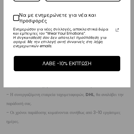
ημέρες.
Να με ενημερώνετε για νέα και
Ευρώπη
προσφορές
– Τα έξοδα αποστολής για όλο την Ευρώπη είναι στα
€25
.
Ενημερώσου για νέες συλλογές, αποκλειστικά δώρα
και εμπειρίες του “Wear Your Emotions”.
– Η συνεργαζόμενη εταιρεία ταχυμεταφορών,
DHL
, θα αναλάβει την
Η συγκατάθεσή σου δεν αποτελεί προϋπόθεση για
αγορά. Με την επιλογή αυτή συναινείς στη λήψη
παράδοσή σας.
ενημερωτικών emails.
– Οι χρόνοι παράδοσης κυμαίνονται συνήθως από 3-8 εργάσιμες
ημέρες.
ΛΑΒΕ -10% ΕΚΠΤΩΣΗ
Διεθνή
– Τα έξοδα αποστολής για όλο τον υπόλοιπο κόσμο είναι στα
€35
.
– Η συνεργαζόμενη εταιρεία ταχυμεταφορών,
DHL
, θα αναλάβει την
παράδοσή σας.
– Οι χρόνοι παράδοσης κυμαίνονται συνήθως από 3-10 εργάσιμες
ημέρες.