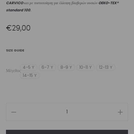
CARVICO
και με πιστοποίηση για έλλειψη βλαβερών ουσιών
OEKO-TEX®
standard 100
.
€
29,00
SIZE GUIDE
4-5 Y
6-7 Y
8-9 Y
10-11 Y
12-13 Y
Μέγεθος
14-15 Y
Girls’
Long
Sleeve