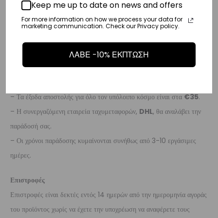
Keep me up to date on news and offers
– Η συνεργαζόμενη εταιρεία ταχυμεταφορών,
DHL
, θα αναλάβει την
For more information on how we process your data for
marketing communication. Check our Privacy policy.
παράδοσή σας.
– Οι χρόνοι παράδοσης κυμαίνονται συνήθως από 3-8 εργάσιμες
ΛΑΒΕ -10% ΕΚΠΤΩΣΗ
ημέρες.
Διεθνή
– Τα έξοδα αποστολής για όλο τον υπόλοιπο κόσμο είναι στα
€35
.
– Η συνεργαζόμενη εταιρεία ταχυμεταφορών,
DHL
, θα αναλάβει την
παράδοσή σας.
– Οι χρόνοι παράδοσης κυμαίνονται συνήθως από 3-10 εργάσιμες
ημέρες.
Επιστροφές
Επιστροφές είναι δεκτές εντός 14 ημερών από την ημερομηνία αγοράς
του προϊόντος χωρίς να έχετε την υποχρέωση να αναφέρετε τους