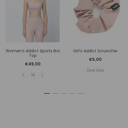
Women’s Addict Sports Bra
Girl’s Addict Scrunchie
Top
€
5,00
€
49,00
One Size
S
M
L