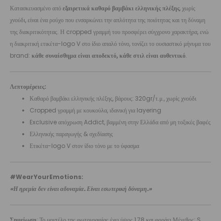
Κατασκευασμένο από
εξαιρετικά καθαρό βαμβάκι ελληνικής πλέξης
, χωρίς
χνούδι, είναι ένα ρούχο που ενσαρκώνει την απλότητα της ποιότητας και τη δύναμη
της διακριτικότητας. Η cropped γραμμή του προσφέρει σύγχρονο χαρακτήρα, ενώ
η διακριτική ετικέτα-logo V στο ίδιο απαλό τόνο, τονίζει το ουσιαστικό μήνυμα του
brand:
κάθε συναίσθημα είναι αποδεκτό, κάθε στιλ είναι αυθεντικό
.
Λεπτομέρειες:
Καθαρό βαμβάκι ελληνικής πλέξης, βάρους: 320gr/τ.μ., χωρίς χνούδι
Cropped γραμμή με κουκούλα, ιδανική για layering
Exclusive απόχρωση Addict, βαμμένη στην Ελλάδα από μη τοξικές βαφές
Ελληνικής παραγωγής & σχεδίασης
Ετικέτα-logo V στον ίδιο τόνο με το ύφασμα
#WearYourEmotions:
«Η ηρεμία δεν είναι αδυναμία. Είναι εσωτερική δύναμη.»
Σημείωση
: Το μοντέλο της φωτογραφίας έχει ύψος 1,78 και φοράει Μέγεθος: S