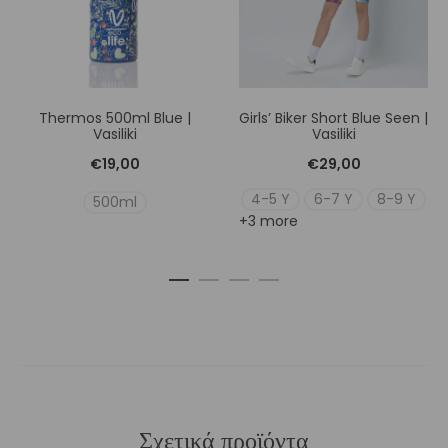
Thermos 500ml Blue |
Girls’ Biker Short Blue Seen |
Vasiliki
Vasiliki
€
19,00
€
29,00
4-5 Y
6-7 Y
8-9 Y
500ml
+3 more
Σχετικά προϊόντα