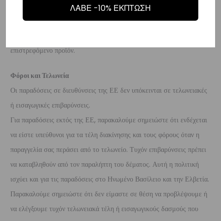
επιβαρύνουν τον πελάτη
. Τα χρήματα θα αποσταλούν σε ένα
ΛΑΒΕ -10% ΕΚΠΤΩΣΗ
τραπεζικό λογαριασμό (Εθνικής, Alpha, Πειραιώς ή Eurobank) που
θα μας δώσετε μέσα σε 10 μέρες που θα παραλάβουμε το
επιστρεφόμενο προϊόν.
Φόροι και Τελωνεία
Οι παραδόσεις σε διευθύνσεις της ΕΕ δεν υπόκεινται σε τελωνειακές
ή εισαγωγικές επιβαρύνσεις.
Για παραδόσεις εκτός της ΕΕ, παρακαλούμε σημειώστε ότι ενδέχεται
να είστε υπεύθυνοι για τα τέλη διακίνησης και τους φόρους όταν η
παραγγελία σας περάσει από το τελωνείο. Τυχόν επιβαρύνσεις πρέπει
να καταβληθούν από τον παραλήπτη του δέματος. Αυτή η πολιτική
ισχύει και για τις παραδόσεις στο Ηνωμένο Βασίλειο και την Ελβετία.
Παρακαλούμε σημειώστε ότι δεν είμαστε σε θέση να προβλέψουμε ή
να ελέγξουμε τυχόν τελωνειακά τέλη ή εισαγωγικούς δασμούς που