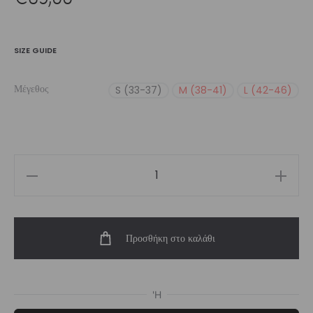
SIZE GUIDE
Μέγεθος
S (33-37)
M (38-41)
L (42-46)
Women’s
Hoodie
Blue
Προσθήκη στο καλάθι
Seen
|
Vasiliki
ποσότητα