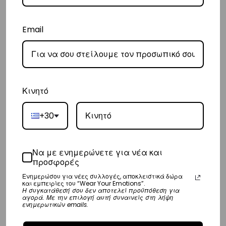
– Οι χρόνοι παράδοσης κυμαίνονται συνήθως από 3-8 εργάσιμες
Email
ημέρες.
Διεθνή
– Τα έξοδα αποστολής για όλο τον υπόλοιπο κόσμο είναι στα
€35
.
– Η συνεργαζόμενη εταιρεία ταχυμεταφορών,
DHL
, θα αναλάβει την
Κινητό
παράδοσή σας.
+30
– Οι χρόνοι παράδοσης κυμαίνονται συνήθως από 3-10 εργάσιμες
ημέρες.
Να με ενημερώνετε για νέα και
Επιστροφές
προσφορές
Επιστροφές είναι δεκτές εντός 14 ημερών από την ημερομηνία αγοράς
Ενημερώσου για νέες συλλογές, αποκλειστικά δώρα
και εμπειρίες του “Wear Your Emotions”.
του προϊόντος χωρίς να έχετε την υποχρέωση να αναφέρετε τους
Η συγκατάθεσή σου δεν αποτελεί προϋπόθεση για
αγορά. Με την επιλογή αυτή συναινείς στη λήψη
λόγους της επιστροφής, υπό την προϋπόθεση ότι η συσκευασία και το
ενημερωτικών emails.
προϊόν είναι άθικτα.
Τα έξοδα αποστολής για την επιστροφή,