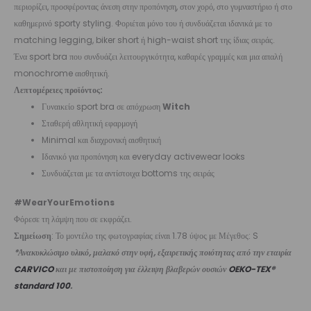
περιορίζει, προσφέροντας άνεση στην προπόνηση, στον χορό, στο γυμναστήριο ή στο
καθημερινό sporty styling. Φοριέται μόνο του ή συνδυάζεται ιδανικά με το
matching legging, biker short ή high-waist short της ίδιας σειράς.
Ένα sport bra που συνδυάζει λειτουργικότητα, καθαρές γραμμές και μια απαλή
monochrome αισθητική.
Λεπτομέρειες προϊόντος:
Γυναικείο sport bra σε απόχρωση
Witch
Σταθερή αθλητική εφαρμογή
Minimal και διαχρονική αισθητική
Ιδανικό για προπόνηση και everyday activewear looks
Συνδυάζεται με τα αντίστοιχα bottoms της σειράς
#WearYourEmotions
Φόρεσε τη λάμψη που σε εκφράζει.
Σημείωση
: Το μοντέλο της φωτογραφίας είναι 1.78 ύψος με Μέγεθος: S
*Ανακυκλώσιμο υλικό, μαλακό στην υφή, εξαιρετικής ποιότητας από την εταιρία
CARVICO
και με πιστοποίηση για έλλειψη βλαβερών ουσιών
OEKO-TEX®
standard 100
.