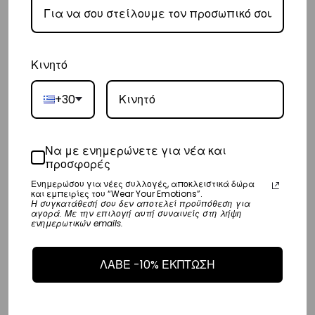
αναλάβει την παράδοσή σας.
– Οι χρόνοι παράδοσης συνήθως κυμαίνονται από 1-3 εργάσιμες
ημέρες.
Κινητό
– Προσφέρουμε επίσης αντικαταβολή για παραγγελίες σε όλη την
Ελλάδα με extra χρέωση €2.
+30
Κύπρος
– Τα έξοδα αποστολής για Κύπρο είναι στα
€16
.
Να με ενημερώνετε για νέα και
προσφορές
– Η συνεργαζόμενη εταιρεία ταχυμεταφορών,
Aramex
, θα αναλάβει
Ενημερώσου για νέες συλλογές, αποκλειστικά δώρα
την παράδοσή σας.
και εμπειρίες του “Wear Your Emotions”.
Η συγκατάθεσή σου δεν αποτελεί προϋπόθεση για
– Οι χρόνοι παράδοσης κυμαίνονται συνήθως από 2-7 εργάσιμες
αγορά. Με την επιλογή αυτή συναινείς στη λήψη
ενημερωτικών emails.
ημέρες.
ΛΑΒΕ -10% ΕΚΠΤΩΣΗ
Ευρώπη
– Τα έξοδα αποστολής για όλο την Ευρώπη είναι στα
€25
.
– Η συνεργαζόμενη εταιρεία ταχυμεταφορών,
DHL
, θα αναλάβει την