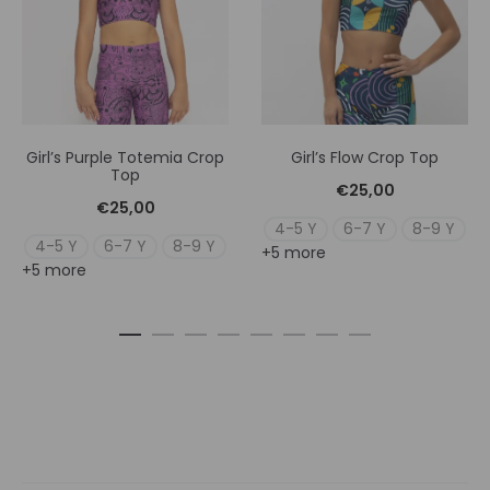
Girl’s Purple Totemia Crop
Girl’s Flow Crop Top
Top
€
25,00
€
25,00
4-5 Y
6-7 Y
8-9 Y
4-5 Y
6-7 Y
8-9 Y
+5 more
+5 more