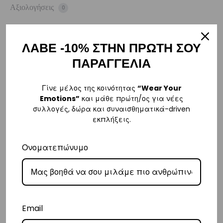
Αξιολογήσεις
0
ΛΑΒΕ -10% ΣΤΗΝ ΠΡΩΤΗ ΣΟΥ
ΑΠΟΣΤΟΛΗ
ΠΑΡΑΓΓΕΛΙΑ
Η παραγγελία σας θα αποσταλεί την πρώτη εργάσιμη ημέρα μετά την
αγορά σας. M: (+30)
6984526595
| Email:
Γίνε μέλος της κοινότητας
“Wear Your
Emotions”
και μάθε πρώτη/ος για νέες
sales@vasilikiworld.com
συλλογές, δώρα και συναισθηματικά-driven
εκπλήξεις.
ΠΑΡΑΔΟΣΗ
Ονοματεπώνυμο
Ελλάδα
–
Δωρεάν παράδοση
εντός Ελλάδας για παραγγελίες
άνω των 80€
.
– Για παραγγελίες κάτω των €80, υπάρχει σταθερή χρέωση εξόδων
αποστολής στα
€3
.
Email
– Η συνεργαζόμενη εταιρεία ταχυμεταφορών,
Courier Center
, θα