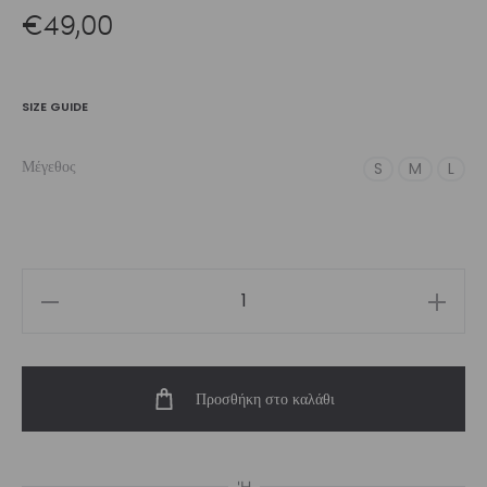
€
49,00
SIZE GUIDE
Μέγεθος
S
M
L
Women’s
Sport
Bra
Προσθήκη στο καλάθι
Witch
|
Vasiliki