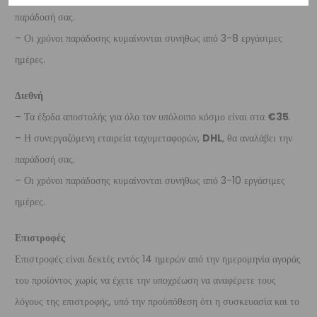
παράδοσή σας.
– Οι χρόνοι παράδοσης κυμαίνονται συνήθως από 3-8 εργάσιμες
ημέρες.
Διεθνή
– Τα έξοδα αποστολής για όλο τον υπόλοιπο κόσμο είναι στα
€35
.
– Η συνεργαζόμενη εταιρεία ταχυμεταφορών,
DHL
, θα αναλάβει την
παράδοσή σας.
– Οι χρόνοι παράδοσης κυμαίνονται συνήθως από 3-10 εργάσιμες
ημέρες.
Επιστροφές
Επιστροφές είναι δεκτές εντός 14 ημερών από την ημερομηνία αγοράς
του προϊόντος χωρίς να έχετε την υποχρέωση να αναφέρετε τους
λόγους της επιστροφής, υπό την προϋπόθεση ότι η συσκευασία και το