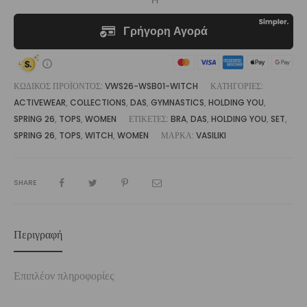
ποσότητα
ΚΩΔΙΚΌΣ ΠΡΟΪΌΝΤΟΣ:
VWS26-WSB01-WITCH
ΚΑΤΗΓΟΡΊΕΣ:
ACTIVEWEAR
,
COLLECTIONS
,
DAS
,
GYMNASTICS
,
HOLDING YOU
,
SPRING 26
,
TOPS
,
WOMEN
ΕΤΙΚΈΤΕΣ:
BRA
,
DAS
,
HOLDING YOU
,
SET
,
SPRING 26
,
TOPS
,
WITCH
,
WOMEN
ΜΆΡΚΑ:
VASILIKI
SHARE
Περιγραφή
Επιπλέον πληροφορίες