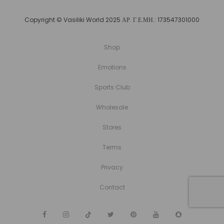
Copyright © Vasiliki World 2025 ΑΡ. Γ.Ε.ΜΗ.: 173547301000
Shop
Emotions
Sports Club
Wholesale
Stores
Terms
Privacy
Contact
F
I
T
T
P
Y
S
a
n
i
w
i
o
n