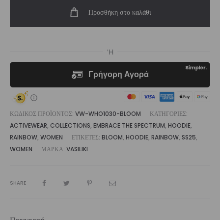
Cropped
Προσθήκη στο καλάθι
Zip
Up
Hoodie
ποσότητα
ΚΩΔΙΚΌΣ ΠΡΟΪΌΝΤΟΣ:
VW-WHO1030-BLOOM
ΚΑΤΗΓΟΡΊΕΣ:
ACTIVEWEAR
,
COLLECTIONS
,
EMBRACE THE SPECTRUM
,
HOODIE
,
RAINBOW
,
WOMEN
ΕΤΙΚΈΤΕΣ:
BLOOM
,
HOODIE
,
RAINBOW
,
SS25
,
WOMEN
ΜΆΡΚΑ:
VASILIKI
SHARE