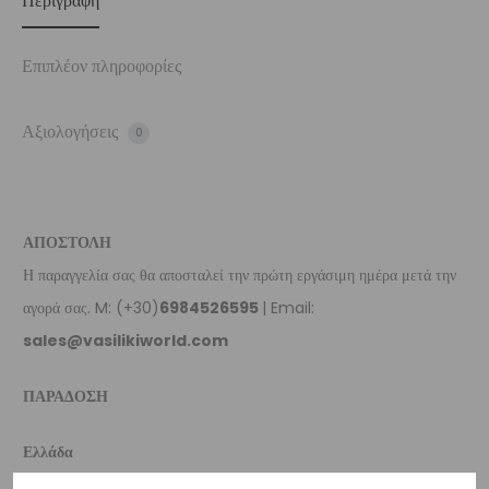
Περιγραφή
Επιπλέον πληροφορίες
Αξιολογήσεις
0
ΑΠΟΣΤΟΛΗ
Η παραγγελία σας θα αποσταλεί την πρώτη εργάσιμη ημέρα μετά την
αγορά σας. M: (+30)
6984526595
| Email:
sales@vasilikiworld.com
ΠΑΡΑΔΟΣΗ
Ελλάδα
–
Δωρεάν παράδοση
εντός Ελλάδας για παραγγελίες
άνω των 80€
.