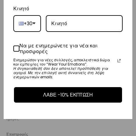
Κινητό
Ευρώπη
– Τα έξοδα αποστολής για όλο την Ευρώπη είναι στα
€25
.
+30
– Η συνεργαζόμενη εταιρεία ταχυμεταφορών,
DHL
, θα αναλάβει την
παράδοσή σας.
Να με ενημερώνετε για νέα και
– Οι χρόνοι παράδοσης κυμαίνονται συνήθως από 3-8 εργάσιμες
προσφορές
ημέρες.
Ενημερώσου για νέες συλλογές, αποκλειστικά δώρα
και εμπειρίες του “Wear Your Emotions”.
Η συγκατάθεσή σου δεν αποτελεί προϋπόθεση για
αγορά. Με την επιλογή αυτή συναινείς στη λήψη
Διεθνή
ενημερωτικών emails.
– Τα έξοδα αποστολής για όλο τον υπόλοιπο κόσμο είναι στα
€35
.
– Η συνεργαζόμενη εταιρεία ταχυμεταφορών,
DHL
, θα αναλάβει την
ΛΑΒΕ -10% ΕΚΠΤΩΣΗ
παράδοσή σας.
– Οι χρόνοι παράδοσης κυμαίνονται συνήθως από 3-10 εργάσιμες
ημέρες.
Επιστροφές