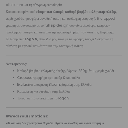
athleisure και τη σύγχρονη ευαισθησία.
Κατασκευασμένο από
εξαιρετικά ελαφρύ, καθαρό βαμβάκι ελληνικής πλέξης
,
χωρίς χνούδι, προσφέρει μοναδική άνεση και ανάλαφρη εφαρμογή. Η cropped
γραμμή σε συνδυασμό με το full zip design σου δίνει ελευθερία κινήσεων,
προσαρμοστικότητα και στιλ από την προπόνηση μέχρι τον καφέ της Κυριακής.
Το διακριτικό
logo V
, στον ίδιο ροζ τόνο με το ύφασμα, τονίζει διακριτικά τη
σύνδεση με την αυθεντικότητα και την εσωτερική άνθιση.
Λεπτομέρειες:
Καθαρό βαμβάκι ελληνικής πλέξης, βάρους: 280gr/τ.μ., χωρίς χνούδι
Cropped γραμμή με φερμουάρ & κουκούλα
Exclusive απόχρωση Bloom, βαμμένη στην Ελλάδα
Κατασκευή και σχεδίαση στην Ελλάδα
Τόνος-σε-τόνο ετικέτα με το logo V
#WearYourEmotions:
«Η άνθιση δεν χρειάζεται θόρυβο. Αρκεί να νιώθεις ότι είσαι έτοιμη.»