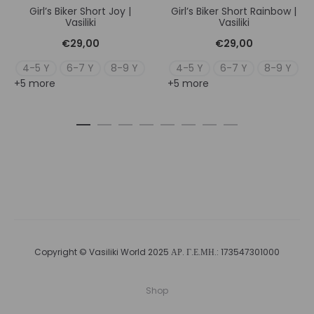
Girl’s Biker Short Joy |
Girl’s Biker Short Rainbow |
Vasiliki
Vasiliki
€
29,00
€
29,00
4-5 Y
6-7 Y
8-9 Y
4-5 Y
6-7 Y
8-9 Y
+5 more
+5 more
Copyright © Vasiliki World 2025 ΑΡ. Γ.Ε.ΜΗ.: 173547301000
Shop