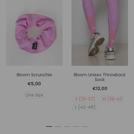
Bloom Scrunchie
Bloom Unisex Throwback
Sock
€
5,00
€
12,00
One Size
S (33-37)
M (38-41)
L (42-46)