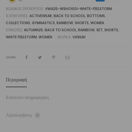
ΚΩΔΙΚΌΣ ΠΡΟΪΌΝΤΟΣ:
VWA25-WSHO1001-WHITE-FEELSTORM
ΚΑΤΗΓΟΡΊΕΣ:
ACTIVEWEAR
,
BACK TO SCHOOL
,
BOTTOMS
,
COLLECTIONS
,
GYMNASTICS
,
RAINBOW
,
SHORTS
,
WOMEN
ΕΤΙΚΈΤΕΣ:
AUTUMN25
,
BACK TO SCHOOL
,
RAINBOW
,
SET
,
SHORTS
,
WHITE FEELSTORM
,
WOMEN
ΜΆΡΚΑ:
VASILIKI
SHARE
Περιγραφή
Επιπλέον πληροφορίες
Αξιολογήσεις
0