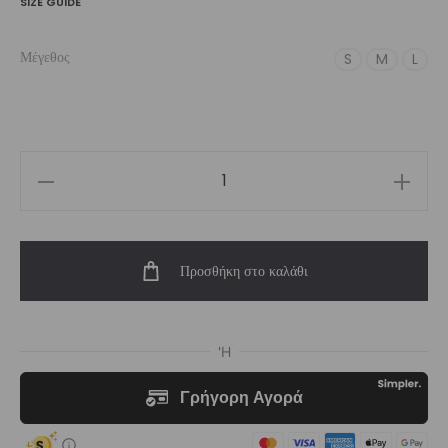
SIZE GUIDE
Μέγεθος
S
M
L
Women’s
White
Feelstorm
Προσθήκη στο καλάθι
High-
Waist
Short
ποσότητα