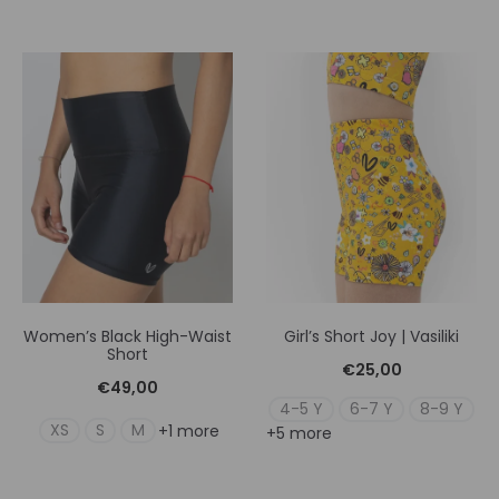
Women’s Black High-Waist
Girl’s Short Joy | Vasiliki
Short
€
25,00
€
49,00
4-5 Y
6-7 Y
8-9 Y
XS
S
M
+1 more
+5 more