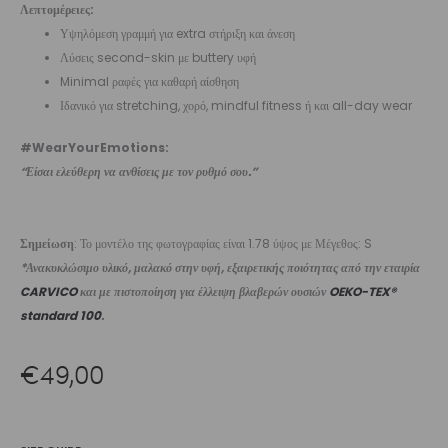
Λεπτομέρειες:
Υψηλόμεση γραμμή για extra στήριξη και άνεση
Λύσεις second-skin με buttery υφή
Minimal ραφές για καθαρή αίσθηση
Ιδανικό για stretching, χορό, mindful fitness ή και all-day wear
#WearYourEmotions:
“Είσαι ελεύθερη να ανθίσεις με τον ρυθμό σου.”
Σημείωση
: Το μοντέλο της φωτογραφίας είναι 1.78 ύψος με Μέγεθος: S
*Ανακυκλώσιμο υλικό, μαλακό στην υφή, εξαιρετικής ποιότητας από την εταιρία
CARVICO
και με πιστοποίηση για έλλειψη βλαβερών ουσιών
OEKO-TEX®
standard 100
.
€
49,00