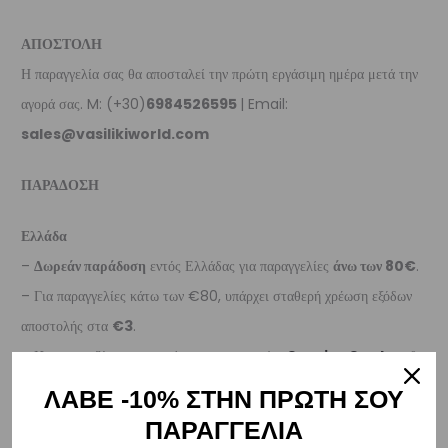
ΑΠΟΣΤΟΛΗ
Η παραγγελία σας θα αποσταλεί την πρώτη εργάσιμη ημέρα μετά την
αγορά σας. M: (+30)
6984526595
| Email:
sales@vasilikiworld.com
ΠΑΡΑΔΟΣΗ
Ελλάδα
–
Δωρεάν παράδοση
εντός Ελλάδας για παραγγελίες
άνω των 80€
.
– Για παραγγελίες κάτω των €80, υπάρχει σταθερή χρέωση εξόδων
αποστολής στα
€3
.
– Η συνεργαζόμενη εταιρεία ταχυμεταφορών,
Courier Center
, θα
αναλάβει την παράδοσή σας.
ΛΑΒΕ -10% ΣΤΗΝ ΠΡΩΤΗ ΣΟΥ
– Οι χρόνοι παράδοσης συνήθως κυμαίνονται από 1-3 εργάσιμες
ΠΑΡΑΓΓΕΛΙΑ
ημέρες.