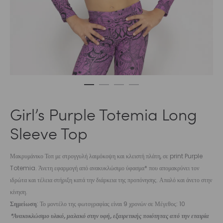
Girl’s Purple Totemia Long
Sleeve Top
Μακρυμάνικο Τοπ με στρογγυλή λαιμόκοψη και κλειστή πλάτη, σε print Purple
Totemia. Άνετη εφαρμογή από ανακυκλώσιμο ύφασμα* που απομακρύνει τον
ιδρώτα και τέλεια στήριξη κατά την διάρκεια της προπόνησης. Απαλό και άνετο στην
κίνηση.
Σημείωση
: Το μοντέλο της φωτογραφίας είναι 9 χρονών σε Μέγεθος: 10
*Ανακυκλώσιμο υλικό, μαλακό στην υφή, εξαιρετικής ποιότητας από την εταιρία