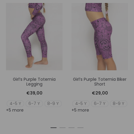
Girl’s Purple Totemia
Girl’s Purple Totemia Biker
Legging
Short
€
39,00
€
29,00
4-5 Y
6-7 Y
8-9 Y
4-5 Y
6-7 Y
8-9 Y
+5 more
+5 more