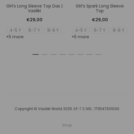
Girl’s Long Sleeve Top Das |
Girl’s Spark Long Sleeve
Vasiliki
Top
€
29,00
€
29,00
4-5 Y
6-7 Y
8-9 Y
4-5 Y
6-7 Y
8-9 Y
+5 more
+5 more
Copyright © Vasiliki World 2025 ΑΡ. Γ.Ε.ΜΗ.: 173547301000
Shop