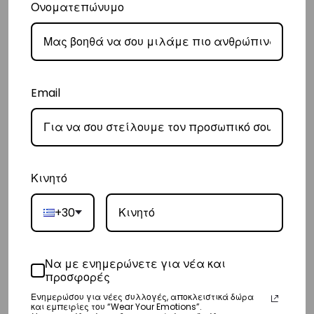
ημέρες.
Ονοματεπώνυμο
Ευρώπη
– Τα έξοδα αποστολής για όλο την Ευρώπη είναι στα
€25
.
– Η συνεργαζόμενη εταιρεία ταχυμεταφορών,
DHL
, θα αναλάβει την
Email
παράδοσή σας.
– Οι χρόνοι παράδοσης κυμαίνονται συνήθως από 3-8 εργάσιμες
ημέρες.
Κινητό
Διεθνή
– Τα έξοδα αποστολής για όλο τον υπόλοιπο κόσμο είναι στα
€35
.
+30
– Η συνεργαζόμενη εταιρεία ταχυμεταφορών,
DHL
, θα αναλάβει την
παράδοσή σας.
Να με ενημερώνετε για νέα και
– Οι χρόνοι παράδοσης κυμαίνονται συνήθως από 3-10 εργάσιμες
προσφορές
ημέρες.
Ενημερώσου για νέες συλλογές, αποκλειστικά δώρα
και εμπειρίες του “Wear Your Emotions”.