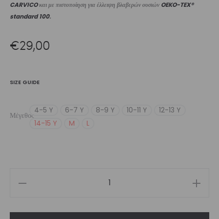
CARVICO
και με πιστοποίηση για έλλειψη βλαβερών ουσιών
OEKO-TEX®
standard 100
.
€
29,00
SIZE GUIDE
4-5 Y
6-7 Y
8-9 Y
10-11 Y
12-13 Y
Μέγεθος
14-15 Y
M
L
Girl’s
Purple
Totemia