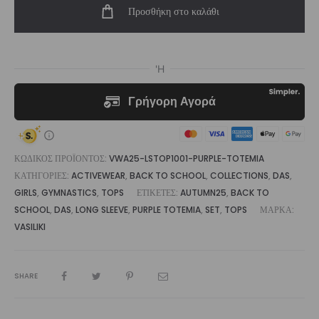
Προσθήκη στο καλάθι
Long
Sleeve
Top
ποσότητα
ΚΩΔΙΚΌΣ ΠΡΟΪΌΝΤΟΣ:
VWA25-LSTOP1001-PURPLE-TOTEMIA
ΚΑΤΗΓΟΡΊΕΣ:
ACTIVEWEAR
,
BACK TO SCHOOL
,
COLLECTIONS
,
DAS
,
GIRLS
,
GYMNASTICS
,
TOPS
ΕΤΙΚΈΤΕΣ:
AUTUMN25
,
BACK TO
SCHOOL
,
DAS
,
LONG SLEEVE
,
PURPLE TOTEMIA
,
SET
,
TOPS
ΜΆΡΚΑ:
VASILIKI
SHARE