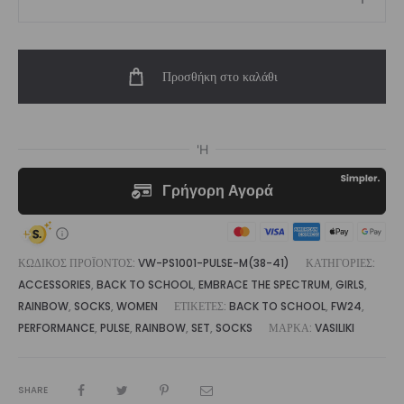
Pulse
Unisex
Performance
Προσθήκη στο καλάθι
Sock
ποσότητα
ΚΩΔΙΚΌΣ ΠΡΟΪΌΝΤΟΣ:
VW-PS1001-PULSE-M(38-41)
ΚΑΤΗΓΟΡΊΕΣ:
ACCESSORIES
,
BACK TO SCHOOL
,
EMBRACE THE SPECTRUM
,
GIRLS
,
RAINBOW
,
SOCKS
,
WOMEN
ΕΤΙΚΈΤΕΣ:
BACK TO SCHOOL
,
FW24
,
PERFORMANCE
,
PULSE
,
RAINBOW
,
SET
,
SOCKS
ΜΆΡΚΑ:
VASILIKI
SHARE