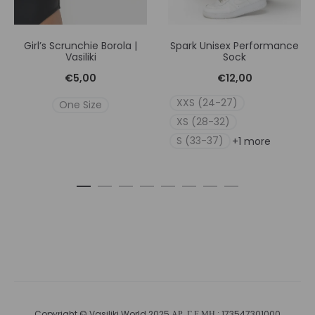
Girl’s Scrunchie Borola |
Spark Unisex Performance
Vasiliki
Sock
€
5,00
€
12,00
XXS (24-27)
One Size
XS (28-32)
S (33-37)
+1 more
Copyright © Vasiliki World 2025 ΑΡ. Γ.Ε.ΜΗ.: 173547301000