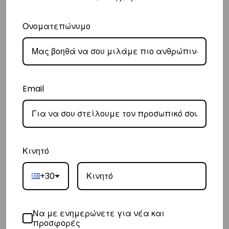
– Οι χρόνοι παράδοσης κυμαίνονται συνήθως από 2-7 εργάσιμες
ημέρες.
Ονοματεπώνυμο
Ευρώπη
– Τα έξοδα αποστολής για όλο την Ευρώπη είναι στα
€25
.
– Η Η συνεργαζόμενη εταιρεία ταχυμεταφορών,
DHL
, θα αναλάβει την
Email
παράδοσή σας.
– Οι χρόνοι παράδοσης κυμαίνονται συνήθως από 3-8 εργάσιμες
ημέρες.
Κινητό
Διεθνή
– Τα έξοδα αποστολής για όλο τον υπόλοιπο κόσμο είναι στα
€35
.
+30
– Η Η συνεργαζόμενη εταιρεία ταχυμεταφορών,
DHL
, θα αναλάβει την
παράδοσή σας.
Να με ενημερώνετε για νέα και
– Οι χρόνοι παράδοσης κυμαίνονται συνήθως από 3-10 εργάσιμες
προσφορές