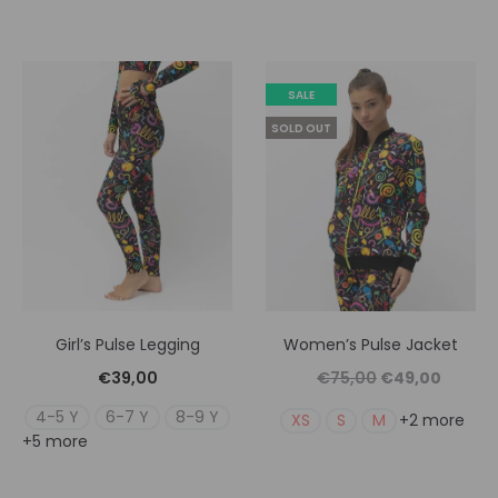
SALE
SOLD OUT
Girl’s Pulse Legging
Women’s Pulse Jacket
Original
Η
€
39,00
€
75,00
€
49,00
price
τρέχουσ
4-5 Y
6-7 Y
8-9 Y
XS
S
M
+2 more
+5 more
was:
τιμή
€75,00.
είναι: