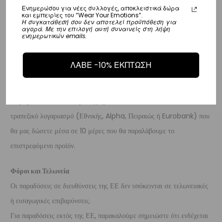
ημέρες.
Ενημερώσου για νέες συλλογές, αποκλειστικά δώρα
και εμπειρίες του “Wear Your Emotions”.
Η συγκατάθεσή σου δεν αποτελεί προϋπόθεση για
Επιστροφές
αγορά. Με την επιλογή αυτή συναινείς στη λήψη
ενημερωτικών emails.
Επιστροφές είναι δεκτές εντός 14 ημερών από την ημερομηνία αγοράς
του προϊόντος χωρίς να έχετε την υποχρέωση να αναφέρετε τους
ΛΑΒΕ -10% ΕΚΠΤΩΣΗ
λόγους της επιστροφής, υπό την προϋπόθεση ότι η συσκευασία και το
προϊόν είναι άθικτα.
Τα έξοδα αποστολής για την επιστροφή,
επιβαρύνουν τον πελάτη
. Τα χρήματα θα αποσταλούν σε ένα
τραπεζικό λογαριασμό (Εθνικής, Alpha, Πειραιώς ή Eurobank) που
θα μας δώσετε μέσα σε 10 μέρες που θα παραλάβουμε το
επιστρεφόμενο προϊόν.
Φόροι και Τελωνεία
Οι παραδόσεις σε διευθύνσεις της ΕΕ δεν υπόκεινται σε τελωνειακές
ή εισαγωγικές επιβαρύνσεις.
Για παραδόσεις εκτός της ΕΕ, παρακαλούμε σημειώστε ότι ενδέχεται